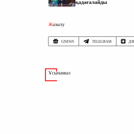
қадағалайды
Жазылу
GNEWS
TELEGRAM
ДЗ
Ұсынамыз