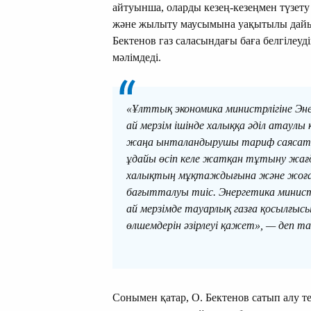
айтуынша, оларды кезең-кезеңмен түзет
және жылыту маусымына уақытылы дайы
Бектенов газ саласындағы баға белгілеуд
мәлімдеді.
«Ұлттық экономика министрлігіне Эне
ай мерзім ішінде халыққа әділ атаулы
жаңа ынталандырушы тариф саясаты
ұдайы өсіп келе жатқан тұтыну жағда
халықтың мұқтаждығына және жоғар
бағытталуы тиіс. Энергетика министрл
ай мерзімде тауарлық газға қосылғысы
өлшемдерін әзірлеуі қажет», — деп т
Сонымен қатар, О. Бектенов сатып алу т