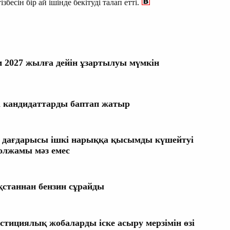
сін бір ай ішінде бекітуді талап етті.
 2027 жылға дейін ұзартылуы мүмкін
 кандидаттарды баптап жатыр
н дағдарысы ішкі нарыққа қысымды күшейтуі
олжамы мәз емес
қстаннан бензин сұрайды
стициялық жобаларды іске асыру мерзімін өзі