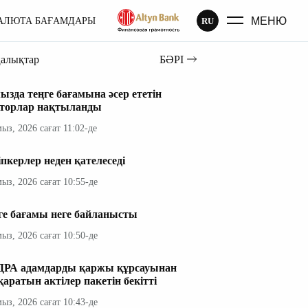
МЕНЮ
RU
АЛЮТА БАҒАМДАРЫ
ңалықтар
БӘРІ
ызда теңге бағамына әсер ететін
торлар нақтыланды
мыз, 2026 сағат 11:02-де
іпкерлер неден қателеседі
мыз, 2026 сағат 10:55-де
ге бағамы неге байланысты
мыз, 2026 сағат 10:50-де
РА адамдарды қаржы құрсауынан
қаратын актілер пакетін бекітті
мыз, 2026 сағат 10:43-де