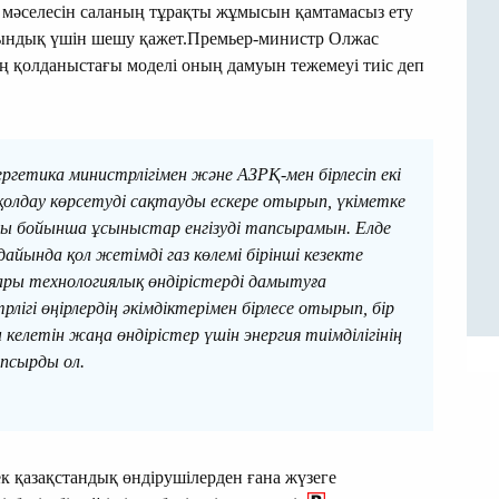
у мәселесін саланың тұрақты жұмысын қамтамасыз ету
ндық үшін шешу қажет.Премьер-министр Олжас
ің қолданыстағы моделі оның дамуын тежемеуі тиіс деп
ргетика министрлігімен және АЗРҚ-мен бірлесіп екі
 қолдау көрсетуді сақтауды ескере отырып, үкіметке
 бойынша ұсыныстар енгізуді тапсырамын. Елде
йында қол жетімді газ көлемі бірінші кезекте
ы технологиялық өндірістерді дамытуға
ігі өңірлердің әкімдіктерімен бірлесе отырып, бір
 келетін жаңа өндірістер үшін энергия тиімділігінің
апсырды ол.
ек қазақстандық өндірушілерден ғана жүзеге