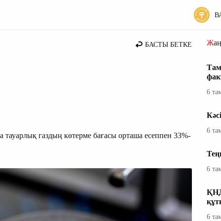
В
 жаңалықтары
Жа
БАСТЫ БЕТКЕ
Там
фак
6 та
Кәс
6 та
а тауарлық газдың көтерме бағасы орташа есеппен 33%-
Тең
6 та
ҚНД
құт
6 та