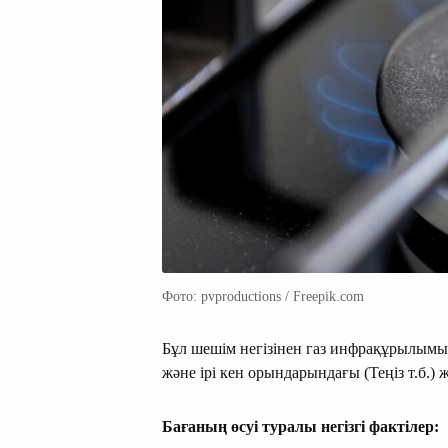
Фото: pvproductions / Freepik.com
Бұл шешім негізінен газ инфрақұрылым
және ірі кен орындарындағы (Теңіз т.б.
Бағаның өсуі туралы негізгі фактілер: