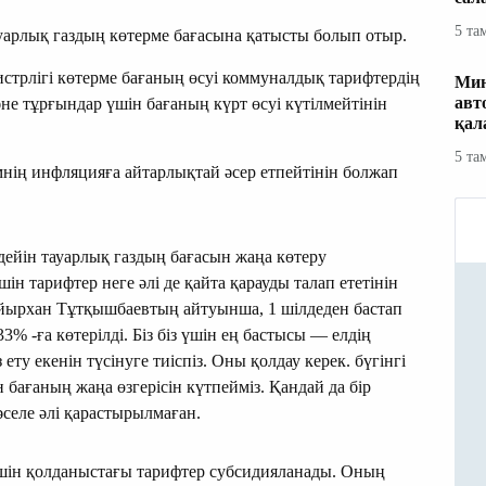
5 та
ауарлық газдың көтерме бағасына қатысты болып отыр.
стрлігі көтерме бағаның өсуі коммуналдық тарифтердің
Мин
авт
не тұрғындар үшін бағаның күрт өсуі күтілмейтінін
қал
5 та
нің инфляцияға айтарлықтай әсер етпейтінін болжап
ейін тауарлық газдың бағасын жаңа көтеру
н тарифтер неге әлі де қайта қарауды талап ететінін
Қайырхан Тұтқышбаевтың айтуынша, 1 шілдеден бастап
% -ға көтерілді. Біз біз үшін ең бастысы — елдің
ту екенін түсінуге тиіспіз. Оны қолдау керек. бүгінгі
бағаның жаңа өзгерісін күтпейміз. Қандай да бір
әселе әлі қарастырылмаған.
шін қолданыстағы тарифтер субсидияланады. Оның