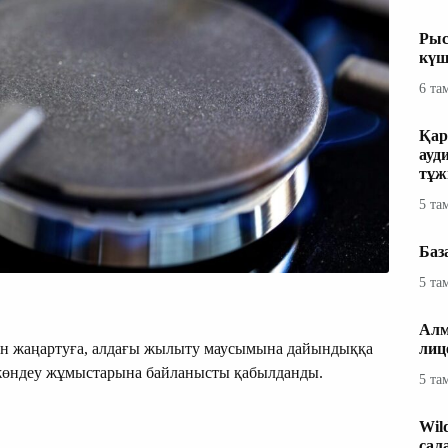
Рыс
күш
6 та
Қар
ауд
тұж
5 та
Баз
5 та
Алм
ын жаңартуға, алдағы жылыту маусымына дайындыққа
лиц
) жөндеу жұмыстарына байланысты қабылданды.
5 та
Wil
сал