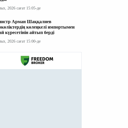
мыз, 2026 сағат 15:05-де
истр Арман Шаққалиев
окөліктердің көлеңкелі импортымен
ай күресетінін айтып берді
мыз, 2026 сағат 15:00-де