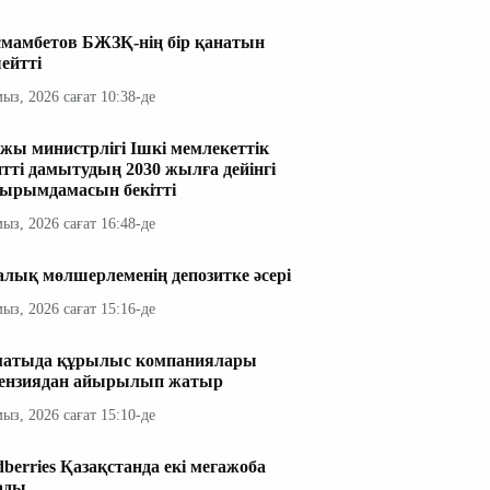
мамбетов БЖЗҚ-нің бір қанатын
ейтті
мыз, 2026 сағат 10:38-де
жы министрлігі Ішкі мемлекеттік
итті дамытудың 2030 жылға дейінгі
ырымдамасын бекітті
мыз, 2026 сағат 16:48-де
алық мөлшерлеменің депозитке әсері
мыз, 2026 сағат 15:16-де
атыда құрылыс компаниялары
ензиядан айырылып жатыр
мыз, 2026 сағат 15:10-де
dberries Қазақстанда екі мегажоба
ады