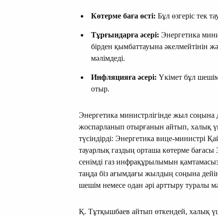
Көтерме баға өсті:
Бұл өзгеріс тек т
Тұрғындарға әсері:
Энергетика мини
бірден қымбаттауына әкелмейтінін жә
мәлімдеді.
Инфляцияға әсері:
Үкімет бұл шешім
отыр.
Энергетика министрлігінде жыл соңына д
жоспарланып отырғанын айтып, халық үші
түсіндірді: Энергетика вице-министрі 
тауарлық газдың орташа көтерме бағасы 33
сенімді газ инфрақұрылымын қамтамасыз е
таңда біз ағымдағы жылдың соңына дейін 
шешім немесе одан әрі арттыру туралы м
Қ. Тұтқышбаев айтып өткендей, халық ү