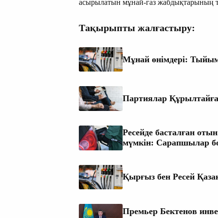
асырылатын мұнай-газ жабдықтарының тізбе
Тақырыпты жалғастыру:
Мұнай өнімдері: Тыйым
Партиялар Құрылтайға
Ресейде басталған оты
мүмкін: Сарапшылар б
Қырғыз бен Ресей Қаза
Премьер Бектенов инве