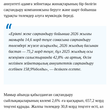
аннуитеті адамға зейнетақы жинақтарының бір бөлігін
сақтандыру компаниясына беруге және шарт бойынша
тұрақты төлемдер алуға мүмкіндік береді.
«Ерікті жеке сақтандыру бойынша 2026 жылғы
мамырда 14,6 млрд теңге сомасына сақтандыру
төлемдері жүзеге асырылды, 2026 жылдың басынан
бастап — 75,2 млрд теңге, бұл 2025 жылдың осы
кезеңімен салыстырғанда 42,8% -ға артық. Өсім
негізінен зейнетақылық аннуитеттік сақтандыру
есебінен 158,9%болды», — делінген есепте.
Мамыр айында қабылданған сақтандыру
сыйлықақыларының көлемі 2,6% -ға қысқарып, 657,2 млрд
теңгені құрады. Жалпы төлемдер 30,8 млрд теңгеге өсті, ал