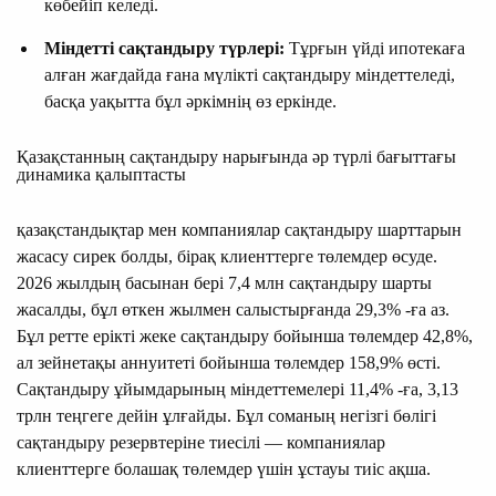
көбейіп келеді.
Міндетті сақтандыру түрлері:
Тұрғын үйді ипотекаға
алған жағдайда ғана мүлікті сақтандыру міндеттеледі,
басқа уақытта бұл әркімнің өз еркінде.
Қазақстанның сақтандыру нарығында әр түрлі бағыттағы
динамика қалыптасты
қазақстандықтар мен компаниялар сақтандыру шарттарын
жасасу сирек болды, бірақ клиенттерге төлемдер өсуде.
2026 жылдың басынан бері 7,4 млн сақтандыру шарты
жасалды, бұл өткен жылмен салыстырғанда 29,3% -ға аз.
Бұл ретте ерікті жеке сақтандыру бойынша төлемдер 42,8%,
ал зейнетақы аннуитеті бойынша төлемдер 158,9% өсті.
Сақтандыру ұйымдарының міндеттемелері 11,4% -ға, 3,13
трлн теңгеге дейін ұлғайды. Бұл соманың негізгі бөлігі
сақтандыру резервтеріне тиесілі — компаниялар
клиенттерге болашақ төлемдер үшін ұстауы тиіс ақша.