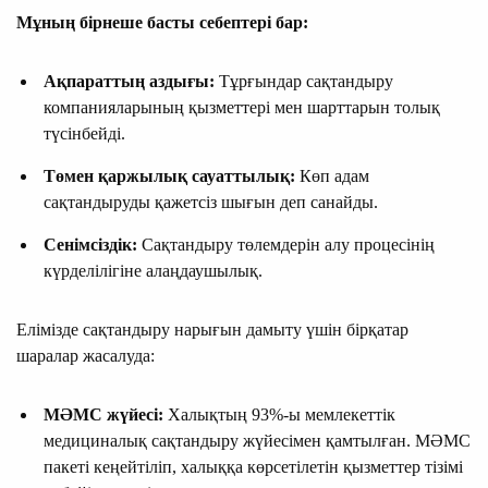
Мұның бірнеше басты себептері бар:
Ақпараттың аздығы:
Тұрғындар сақтандыру
компанияларының қызметтері мен шарттарын толық
түсінбейді.
Төмен қаржылық сауаттылық:
Көп адам
сақтандыруды қажетсіз шығын деп санайды.
Сенімсіздік:
Сақтандыру төлемдерін алу процесінің
күрделілігіне алаңдаушылық.
Елімізде сақтандыру нарығын дамыту үшін бірқатар
шаралар жасалуда:
МӘМС жүйесі:
Халықтың 93%-ы мемлекеттік
медициналық сақтандыру жүйесімен қамтылған. МӘМС
пакеті кеңейтіліп, халыққа көрсетілетін қызметтер тізімі