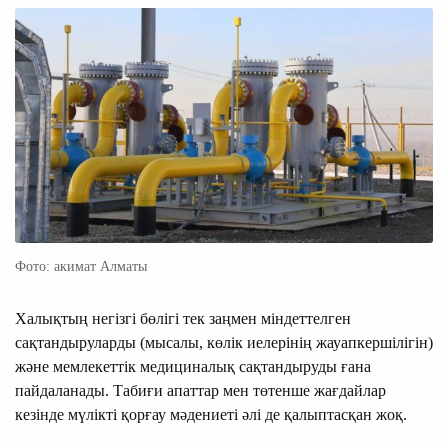
Фото: акимат Алматы
Халықтың негізгі бөлігі тек заңмен міндеттелген
сақтандыруларды (мысалы, көлік иелерінің жауапкершілігін)
және мемлекеттік медициналық сақтандыруды ғана
пайдаланады. Табиғи апаттар мен төтенше жағдайлар
кезінде мүлікті қорғау мәдениеті әлі де қалыптасқан жоқ.