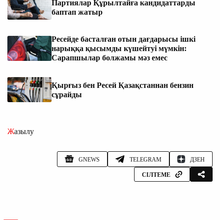
Партиялар Құрылтайға кандидаттарды
баптап жатыр
Ресейде басталған отын дағдарысы ішкі
нарыққа қысымды күшейтуі мүмкін:
Сарапшылар болжамы мәз емес
Қырғыз бен Ресей Қазақстаннан бензин
сұрайды
Жазылу
GNEWS
TELEGRAM
ДЗЕН
СІЛТЕМЕ