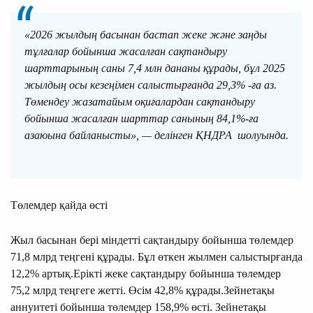
«2026 жылдың басынан бастап жеке және заңды
тұлғалар бойынша жасалған сақтандыру
шарттарының саны 7,4 млн дананы құрады, бұл 2025
жылдың осы кезеңімен салыстырғанда 29,3% -ға аз.
Төмендеу жазатайым оқиғалардан сақтандыру
бойынша жасалған шарттар санының 84,1%-ға
азаюына байланысты», — делінген ҚНДРА шолуында.
Төлемдер қайда өсті
Жыл басынан бері міндетті сақтандыру бойынша төлемдер
71,8 млрд теңгені құрады. Бұл өткен жылмен салыстырғанда
12,2% артық.Ерікті жеке сақтандыру бойынша төлемдер
75,2 млрд теңгеге жетті. Өсім 42,8% құрады.Зейнетақы
аннуитеті бойынша төлемдер 158,9% өсті. Зейнетақы