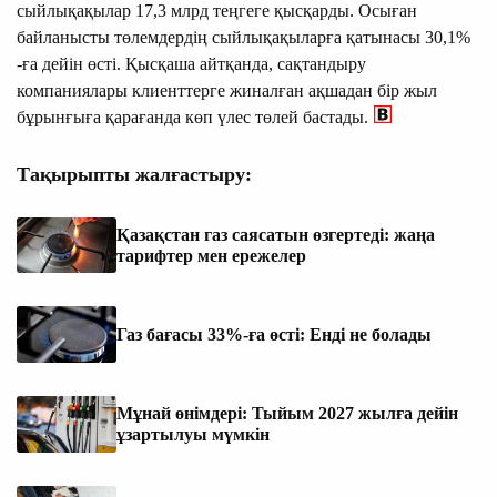
сыйлықақылар 17,3 млрд теңгеге қысқарды. Осыған
байланысты төлемдердің сыйлықақыларға қатынасы 30,1%
-ға дейін өсті. Қысқаша айтқанда, сақтандыру
компаниялары клиенттерге жиналған ақшадан бір жыл
бұрынғыға қарағанда көп үлес төлей бастады.
Тақырыпты жалғастыру:
Қазақстан газ саясатын өзгертеді: жаңа
тарифтер мен ережелер
Газ бағасы 33%-ға өсті: Енді не болады
Мұнай өнімдері: Тыйым 2027 жылға дейін
ұзартылуы мүмкін