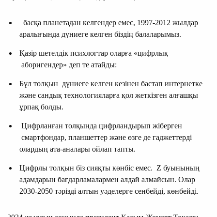
басқа планетадан келгендер емес, 1997-2012 жылдар
аралығында дүниеге келген біздің балаларымыз.
Қазір шетелдік психлогтар оларға «цифрлық
аборигендер» деп те атайды:
Бұл толқын дүниеге келген кезінен бастап интернетке
және сандық технологияларға қол жеткізген алғашқы
ұрпақ болды.
Цифрланған толқында цифрландырып жіберген
смартфондар, планшеттер және өзге де гаджеттерді
олардың ата-аналары ойлап тапты.
Цифрлы толқын біз сияқты көнбіс емес. Z буынының
адамдарын бағдарламалармен алдай алмайсын. Олар
2030-2050 тәрізді алтын уәделерге сенбейді, көнбейді.