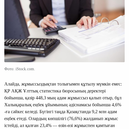
Фото: iStock.com.
Алайда, жұмыссыздықтан толығымен құтылу мүмкін емес:
ҚР АҚЖ Ұлттық статистика бюросының деректері
бойынша, қазір 448,3 мың адам жұмыссыз қалып отыр, бұл
Халықаралық еңбек ұйымының әдіснамасы бойынша 4,6%
-ға сәйкес келеді. Бүгінгі таңда Қазақстанда 9,2 млн адам
еңбек етеді. Олардың көпшілігі (76,6%) жалданып жұмыс
істейді, ал қалған 23,4% — өзін-өзі жұмыспен қамтыған