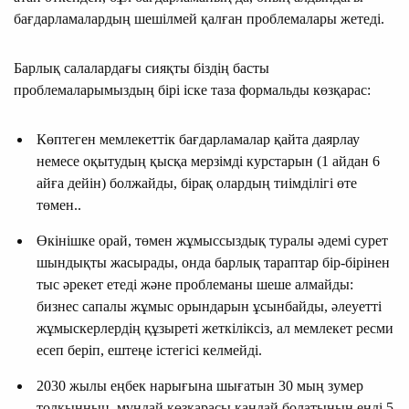
бағдарламалардың шешілмей қалған проблемалары жетеді.
Барлық салалардағы сияқты біздің басты
проблемаларымыздың бірі іске таза формальды көзқарас:
Көптеген мемлекеттік бағдарламалар қайта даярлау
немесе оқытудың қысқа мерзімді курстарын (1 айдан 6
айға дейін) болжайды, бірақ олардың тиімділігі өте
төмен..
Өкінішке орай, төмен жұмыссыздық туралы әдемі сурет
шындықты жасырады, онда барлық тараптар бір-бірінен
тыс әрекет етеді және проблеманы шеше алмайды:
бизнес сапалы жұмыс орындарын ұсынбайды, әлеуетті
жұмыскерлердің құзыреті жеткіліксіз, ал мемлекет ресми
есеп беріп, ештеңе істегісі келмейді.
2030 жылы еңбек нарығына шығатын 30 мың зумер
толқынның мұндай көзқарасы қандай болатынын енді 5