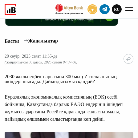
RU
ЖАЗЫЛУ
Жаңалықтар
Басты
20 сәуір, 2025 сағат 11:35-де
(жаңартылды 30 қазан, 2025 сағат 07:37-де)
2030 жылы еңбек нарығына 300 мың Z толқынының
өкілдері шығады: Дайындығымыз қандай?
Еуразиялық экономикалық комиссияның (ЕЭК) есебі
бойынша, Қазақстанда барлық ЕАЭО елдерінің ішіндегі
жұмыссыздар саны Ресейге қарағанда салыстырмалы,
пайыздық өлшеммен салыстырғанда көп дейді.