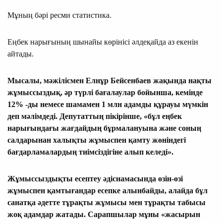
Мұның бәрі ресми статистика.
Еңбек нарығының шынайы көрінісі әлдеқайда аз екенін
айтады.
Мысалы, мәжілісмен Елнұр Бейсенбаев жақында нақты
жұмыссыздық, әр түрлі бағалаулар бойынша, кемінде
12% -ды немесе шамамен 1 млн адамды құрауы мүмкін
деп мәлімдеді. Депутаттың пікірінше, «бұл еңбек
нарығындағы жағдайдың бұрмалануына және соның
салдарынан халықты жұмыспен қамту жөніндегі
бағдарламалардың тиімсіздігіне алып келеді».
Жұмыссыздықты есептеу әдіснамасында өзін-өзі
жұмыспен қамтығандар есепке алынбайды, алайда бұл
санатқа әдетте тұрақты жұмысы мен тұрақты табысы
жоқ адамдар жатады. Сарапшылар мұны «жасырын