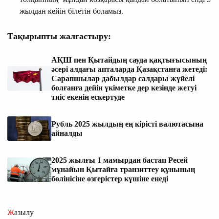
жылдан кейін білетін боламыз.
Тақырыпты жалғастыру:
АҚШ пен Қытайдың сауда қақтығысының
әсері алдағы апталарда Қазақстанға жетеді:
Сарапшылар дабылдар салдары жүйелі
болғанға дейін үкіметке дер кезінде жетуі
тиіс екенін ескертуде
Рубль 2025 жылдың ең кірісті валютасына
айналды
2025 жылғы 1 мамырдан бастап Ресей
мұнайын Қытайға транзиттеу құнының
бөлінісіне өзгерістер күшіне енеді
Жазылу