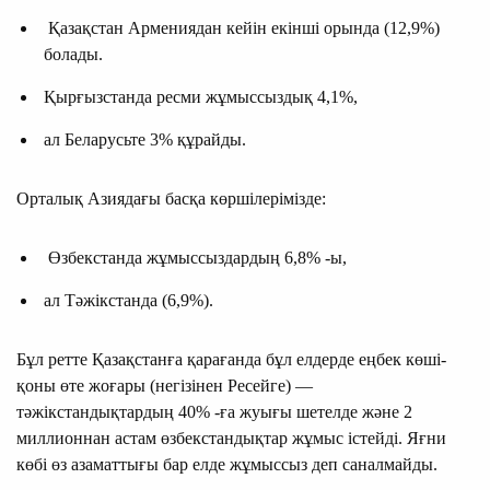
Қазақстан Армениядан кейін екінші орында (12,9%)
болады.
Қырғызстанда ресми жұмыссыздық 4,1%,
ал Беларусьте 3% құрайды.
Орталық Азиядағы басқа көршілерімізде:
Өзбекстанда жұмыссыздардың 6,8% -ы,
ал Тәжікстанда (6,9%).
Бұл ретте Қазақстанға қарағанда бұл елдерде еңбек көші-
қоны өте жоғары (негізінен Ресейге) —
тәжікстандықтардың 40% -ға жуығы шетелде және 2
миллионнан астам өзбекстандықтар жұмыс істейді. Яғни
көбі өз азаматтығы бар елде жұмыссыз деп саналмайды.