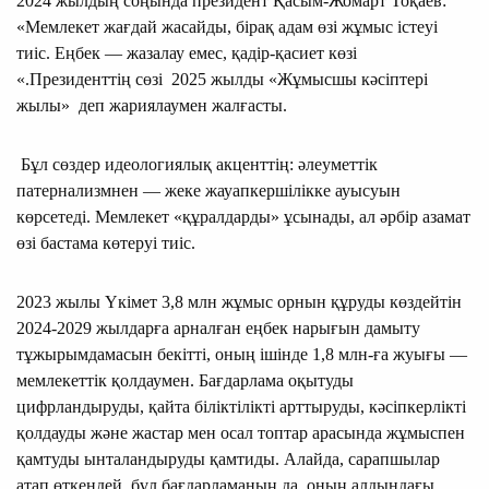
2024 жылдың соңында президент Қасым-Жомарт Тоқаев:
«Мемлекет жағдай жасайды, бірақ адам өзі жұмыс істеуі
тиіс. Еңбек — жазалау емес, қадір-қасиет көзі
«.Президенттің сөзі 2025 жылды «Жұмысшы кәсіптері
жылы» деп жариялаумен жалғасты.
Бұл сөздер идеологиялық акценттің: әлеуметтік
патернализмнен — жеке жауапкершілікке ауысуын
көрсетеді. Мемлекет «құралдарды» ұсынады, ал әрбір азамат
өзі бастама көтеруі тиіс.
2023 жылы Үкімет 3,8 млн жұмыс орнын құруды көздейтін
2024-2029 жылдарға арналған еңбек нарығын дамыту
тұжырымдамасын бекітті, оның ішінде 1,8 млн-ға жуығы —
мемлекеттік қолдаумен. Бағдарлама оқытуды
цифрландыруды, қайта біліктілікті арттыруды, кәсіпкерлікті
қолдауды және жастар мен осал топтар арасында жұмыспен
қамтуды ынталандыруды қамтиды. Алайда, сарапшылар
атап өткендей, бұл бағдарламаның да, оның алдындағы