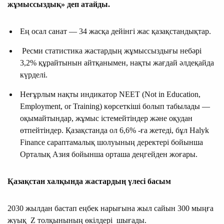
жұмыссыздық» деп атайды.
Ең осал санат — 34 жасқа дейінгі жас қазақстандықтар.
Ресми статистика жастардың жұмыссыздығы небәрі
3,2% құрайтынын айтқанымен, нақты жағдай әлдеқайда
күрделі.
Неғұрлым нақты индикатор NEET (Not in Education,
Employment, or Training) көрсеткіші болып табылады —
оқымайтындар, жұмыс істемейтіндер және оқудан
өтпейтіндер. Қазақстанда ол 6,6% -ға жетеді, бұл Halyk
Finance сараптамалық шолуының деректері бойынша
Орталық Азия бойынша орташа деңгейден жоғары.
Қазақстан халқында жастардың үлесі басым
2030 жылдан бастап еңбек нарығына жыл сайын 300 мыңға
жуық Z толқынының өкілдері шығады.