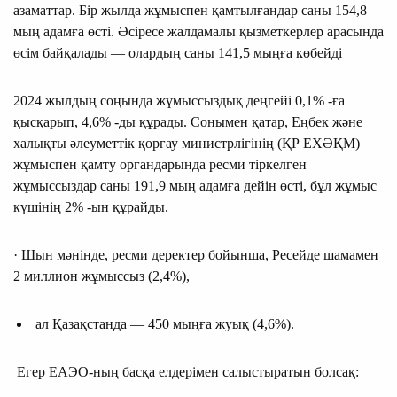
азаматтар. Бір жылда жұмыспен қамтылғандар саны 154,8
мың адамға өсті. Әсіресе жалдамалы қызметкерлер арасында
өсім байқалады — олардың саны 141,5 мыңға көбейді
2024 жылдың соңында жұмыссыздық деңгейі 0,1% -ға
қысқарып, 4,6% -ды құрады. Сонымен қатар, Еңбек және
халықты әлеуметтік қорғау министрлігінің (ҚР ЕХӘҚМ)
жұмыспен қамту органдарында ресми тіркелген
жұмыссыздар саны 191,9 мың адамға дейін өсті, бұл жұмыс
күшінің 2% -ын құрайды.
· Шын мәнінде, ресми деректер бойынша, Ресейде шамамен
2 миллион жұмыссыз (2,4%),
ал Қазақстанда — 450 мыңға жуық (4,6%).
Егер ЕАЭО-ның басқа елдерімен салыстыратын болсақ: