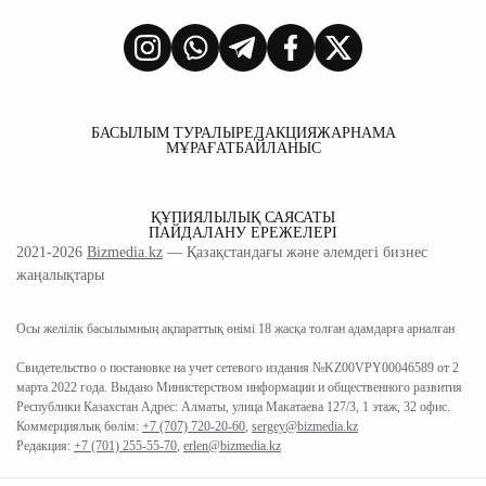
БАСЫЛЫМ ТУРАЛЫ
РЕДАКЦИЯ
ЖАРНАМА
МҰРАҒАТ
БАЙЛАНЫС
ҚҰПИЯЛЫЛЫҚ САЯСАТЫ
ПАЙДАЛАНУ ЕРЕЖЕЛЕРІ
2021-2026
Bizmedia.kz
— Қазақстандағы және әлемдегі бизнес
жаңалықтары
Осы желілік басылымның ақпараттық өнімі 18 жасқа толған адамдарға арналған
Свидетельство о постановке на учет сетевого издания №KZ00VPY00046589 от 2
марта 2022 года. Выдано Министерством информации и общественного развития
Республики Казахстан Адрес: Алматы, улица Макатаева 127/3, 1 этаж, 32 офис.
Коммерциялық бөлім:
+7 (707) 720-20-60
,
sergey@bizmedia.kz
Редакция:
+7 (701) 255-55-70
,
erlen@bizmedia.kz