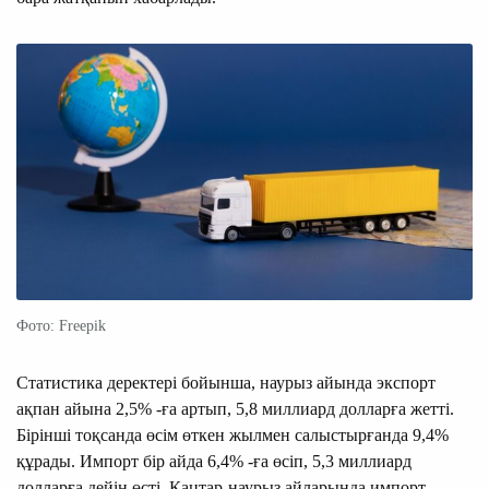
Фото: Freepik
Статистика деректері бойынша, наурыз айында экспорт
ақпан айына 2,5% -ға артып, 5,8 миллиард долларға жетті.
Бірінші тоқсанда өсім өткен жылмен салыстырғанда 9,4%
құрады. Импорт бір айда 6,4% -ға өсіп, 5,3 миллиард
долларға дейін өсті. Қаңтар-наурыз айларында импорт