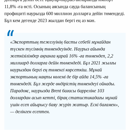
11,8% -ға өсті. Осының аясында сауда балансының
профициті наурызда 600 миллион долларға дейін төмендеді.
Бұл кем дегенде 2023 жылдан бергі ең аз мән.
«Экспорттың тежелуінің басты себебі мұнайдан
түскен түсімнің төмендеуінде. Наурыз айында
жеткізілімдер ақпанға қарай 16% -ға төмендеп, 2,2
миллиард долларға дейін төмендеді. Бұл 2021 жылғы
наурыздан бергі ең төменгі көрсеткіш. Мұнай
экспортының нақты көлемі де бір айда 14,5% -ға
төмендеді. Бұл жерде өндірістің төмендеуі ойнады.
Парадокс, наурызда Brent бағасы барреліне 103
доллардан асып кетті, бірақ статистикадағы мұнай
үшін есеп айырысу баяу жүріп жатыр. Ескі бағамен»,
— делінген есептен.