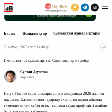
RU
ЖАЗЫЛУ
Қазақстан жаңалықтары
Басты
Жаңалықтар
20 мамыр, 2026 сағат 14:48-де
Импортқа тәуелділік артты. Сарапшылар не дейді
Султан Даулетов
Журналист
Halyk Finance сарапшылары соңғы шолуында 2026 жылғы
наурызда Қазақстаннан тауарлар экспорты ақпан айында
төмендегеннен кейін өсіп, сыртқы сауда профициті азайып
бара жатқанын хабарлады.