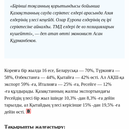
«Бірінші тоқсанның қорытындысы бойынша
Қазақстанның сауда серіктес елдері арасында Азия
елдерінің үлесі кеңейді. Олар Еуропа елдерінің ең ірі
серіктесіне айналды. ТМД елдері де өз позицияларын
күшейтті», — деп атап өтті экономист Асан
Құрманбеков.
Кореяға бір жылда 16 есе, Беларусьқа — 70%, Түркияға —
58%, Өзбекстанға — 44%, Қытайға — 42% өсті. Ал АҚШ-қа
экспорт 59% -ға, Италияға — 25% -ға, Ресейге — 12%
-ға құлдырады. Қазақстанның жалпы экспортындағы
Ресейдің үлесі бір жыл ішінде 10,3% -дан 8,3% -ға дейін
тарылды, ал Қытайдың үлесі керісінше 15% -дан 19,5% -ға
дейін өсті.
Тақырыпты жалғастыру: