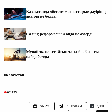
Қазақстанда «бетон» магнаттары» дәуірінің
ақыры не болды
Салық реформасы: 4 айда не өзгерді
Мұнай экспорттайтын тағы бір бағыты
пайда болды
#Казахстан
Жазылу
GNEWS
TELEGRAM
ДЗЕН