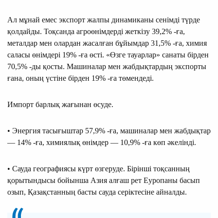
Ал мұнай емес экспорт жалпы динамиканы сенімді түрде
қолдайды. Тоқсанда агроөнімдерді жеткізу 39,2% -ға,
металдар мен олардан жасалған бұйымдар 31,5% -ға, химия
саласы өнімдері 19% -ға өсті. «Өзге тауарлар» санаты бірден
70,5% -ды қосты. Машиналар мен жабдықтардың экспорты
ғана, оның үстіне бірден 19% -ға төмендеді.
Импорт барлық жағынан өсуде.
• Энергия тасығыштар 57,9% -ға, машиналар мен жабдықтар
— 14% -ға, химиялық өнімдер — 10,9% -ға көп әкелінді.
• Сауда географиясы күрт өзгеруде. Бірінші тоқсанның
қорытындысы бойынша Азия алғаш рет Еуропаны басып
озып, Қазақстанның басты сауда серіктесіне айналды.