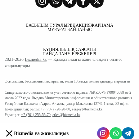
БАСЫЛЫМ ТУРАЛЫ
РЕДАКЦИЯ
ЖАРНАМА
МҰРАҒАТ
БАЙЛАНЫС
ҚҰПИЯЛЫЛЫҚ САЯСАТЫ
ПАЙДАЛАНУ ЕРЕЖЕЛЕРІ
2021-2026
Bizmedia.kz
— Қазақстандағы және әлемдегі бизнес
жаңалықтары
Осы желілік басылымның ақпараттық өнімі 18 жасқа толған адамдарға арналған
Свидетельство о постановке на учет сетевого издания №KZ00VPY00046589 от 2
марта 2022 года. Выдано Министерством информации и общественного развития
Республики Казахстан Адрес: Алматы, улица Макатаева 127/3, 1 этаж, 32 офис.
Коммерциялық бөлім:
+7 (707) 720-20-60
,
sergey@bizmedia.kz
Редакция:
+7 (701) 255-55-70
,
erlen@bizmedia.kz
Bizmedia-ға жазылыңыз