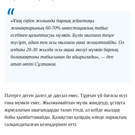
«
Ұзақ еңбек жолында барлық зейнетақы
жинақтарының 60-70% инвестициялық табыс
есебінен қалыптасуы мүмкін. Бүгін миллион теңге
түсіріп, адам тек осы миллион ғана жоғалтпайды. Ол
алдағы 20-30 жылда осы ақша әкелуі мүмкін барлық
болашақтағы табысынан да айырылады
»
, — деп
атап өтті Сұлтанов.
Пәтерге деген дәлел де даусыз емес. Тұрғын үй бағасы өсуі
ғана мүмкін емес. Жылжымайтын мүлік жөндеуді, ұстауға
жұмсалатын шығындарды талап етеді, ал кейде жылдар
бойы қымбаттамайды. Қазақстан қазірдің өзінде нарықтың
салқындатылған кезеңдерінен өтті.