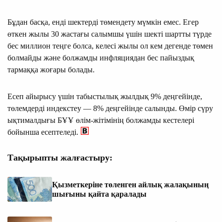
Бұдан басқа, енді шектерді төмендету мүмкін емес. Егер
өткен жылы 30 жастағы салымшы үшін шекті шартты түрде
бес миллион теңге болса, келесі жылы ол кем дегенде төмен
болмайды және болжамды инфляциядан бес пайыздық
тармаққа жоғары болады.
Есеп айырысу үшін табыстылық жылдық 9% деңгейінде,
төлемдерді индекстеу — 8% деңгейінде салынды. Өмір сүру
ықтималдығы БҰҰ өлім-жітімінің болжамды кестелері
бойынша есептеледі.
Тақырыпты жалғастыру:
Қызметкеріне төленген айлық жалақының
шығыны қайта қаралады