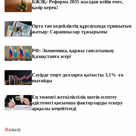
БЖЗҚ: Реформа 2035 жылдан кейін емес,
қазір керек!
Орта тап кедейліктің құрсауында тұншығып
жатыр: Сарапшылар тұжырымы
РФ: Экономика, қаржы саясатының
Қазақстанға әсері
Сәуірде теңге долларға қатысты 3,1% -ға
нығайды
Ең төменгі жеткіліктілік шегін есептеу
әдістемесі қосымша факторларды ескеру
арқылы кеңейтіледі
Жазылу