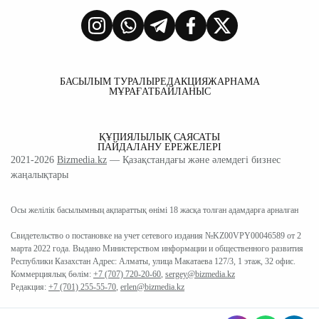
БАСЫЛЫМ ТУРАЛЫ
РЕДАКЦИЯ
ЖАРНАМА
МҰРАҒАТ
БАЙЛАНЫС
ҚҰПИЯЛЫЛЫҚ САЯСАТЫ
ПАЙДАЛАНУ ЕРЕЖЕЛЕРІ
2021-2026
Bizmedia.kz
— Қазақстандағы және әлемдегі бизнес
жаңалықтары
Осы желілік басылымның ақпараттық өнімі 18 жасқа толған адамдарға арналған
Свидетельство о постановке на учет сетевого издания №KZ00VPY00046589 от 2
марта 2022 года. Выдано Министерством информации и общественного развития
Республики Казахстан Адрес: Алматы, улица Макатаева 127/3, 1 этаж, 32 офис.
Коммерциялық бөлім:
+7 (707) 720-20-60
,
sergey@bizmedia.kz
Редакция:
+7 (701) 255-55-70
,
erlen@bizmedia.kz