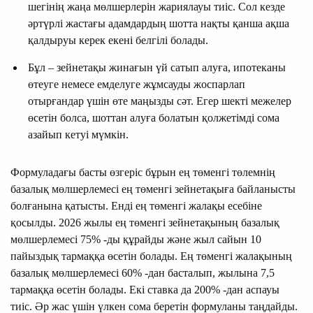
шегінің жаңа мөлшерлерін жариялауы тиіс. Сол кезде
әртүрлі жастағы адамдардың шотта нақты қанша ақша
қалдыруы керек екені белгілі болады.
Бұл – зейнетақы жинағын үй сатып алуға, ипотеканы
өтеуге немесе емделуге жұмсауды жоспарлап
отырғандар үшін өте маңызды сәт. Егер шекті межелер
өсетін болса, шоттан алуға болатын қолжетімді сома
азайып кетуі мүмкін.
Формуладағы басты өзгеріс бұрын ең төменгі төлемнің
базалық мөлшерлемесі ең төменгі зейнетақыға байланысты
болғанына қатысты. Енді ең төменгі жалақы есебіне
қосылды. 2026 жылы ең төменгі зейнетақының базалық
мөлшерлемесі 75% -ды құрайды және жыл сайын 10
пайыздық тармаққа өсетін болады. Ең төменгі жалақының
базалық мөлшерлемесі 60% -дан басталып, жылына 7,5
тармаққа өсетін болады. Екі ставка да 200% -дан аспауы
тиіс. Әр жас үшін үлкен сома беретін формуланы таңдайды.