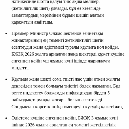
нәтижесінде шотта қалуы тиіс ақша мөлшері
(жеткіліктілік шегі) ұлғаяды, бұл өз кезегінде
азаматтардың мерзімінен бұрын шешіп алатын
қаражатын азайтады.
Премьер-Министр Олжас Бектенов зейнетақы
жинақтарының ең төменгі жеткіліктілігі шегін
есептеудің жаңа әдістемесі туралы қаулыға қол қойды.
БЖЗҚ 2026 жылға арналған жаңа шектерді құжат күшіне
енгеннен кейін үш жұмыс күні ішінде жариялауға
міндетті.
Қаулыда жаңа шекті сома тиісті жас үшін өткен жылғы
деңгейден төмен болмауы тиістігі бөлек жазылған. Бұл
ретте индекстеу болжамды инфляциядан бірден 5
пайыздық тармаққа жоғары болып есептеледі.
Сондықтан көрсеткіштің төмендеуін күтудің қажеті жоқ.
Әдістеме күшіне енгеннен кейін, БЖЗҚ 3 жұмыс күні
ішінде 2026 жылға арналған ең төменгі жеткіліктілік