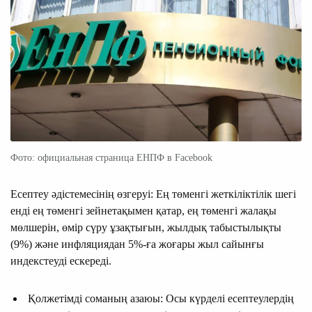
Фото: официальная страница ЕНПФ в Facebook
Есептеу әдістемесінің өзгеруі: Ең төменгі жеткіліктілік шегі
енді ең төменгі зейнетақымен қатар, ең төменгі жалақы
мөлшерін, өмір сүру ұзақтығын, жылдық табыстылықты
(9%) және инфляциядан 5%-ға жоғары жыл сайынғы
индекстеуді ескереді.
Қолжетімді соманың азаюы: Осы күрделі есептеулердің