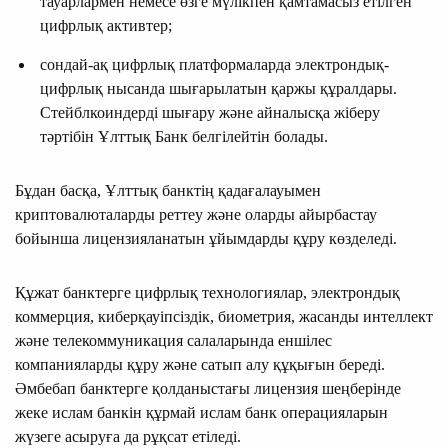
тауарлармен немесе өзге мүлікпен қамтамасыз етілген
цифрлық активтер;
сондай-ақ цифрлық платформаларда электрондық-
цифрлық нысанда шығарылатын қаржы құралдары.
Стейблкоиндердi шығару және айналысқа жiберу
тәртiбiн Ұлттық Банк белгiлейтiн болады.
Бұдан басқа, Ұлттық банктің қадағалауымен
криптовалюталарды реттеу және оларды айырбастау
бойынша лицензияланатын ұйымдарды құру көзделеді.
Құжат банктерге цифрлық технологиялар, электрондық
коммерция, киберқауіпсіздік, биометрия, жасанды интеллект
және телекоммуникация салаларында еншілес
компанияларды құру және сатып алу құқығын береді.
Әмбебап банктерге қолданыстағы лицензия шеңберінде
жеке ислам банкін құрмай ислам банк операцияларын
жүзеге асыруға да рұқсат етіледі.