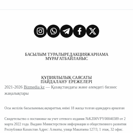
БАСЫЛЫМ ТУРАЛЫ
РЕДАКЦИЯ
ЖАРНАМА
МҰРАҒАТ
БАЙЛАНЫС
ҚҰПИЯЛЫЛЫҚ САЯСАТЫ
ПАЙДАЛАНУ ЕРЕЖЕЛЕРІ
2021-2026
Bizmedia.kz
— Қазақстандағы және әлемдегі бизнес
жаңалықтары
Осы желілік басылымның ақпараттық өнімі 18 жасқа толған адамдарға арналған
Свидетельство о постановке на учет сетевого издания №KZ00VPY00046589 от 2
марта 2022 года. Выдано Министерством информации и общественного развития
Республики Казахстан Адрес: Алматы, улица Макатаева 127/3, 1 этаж, 32 офис.