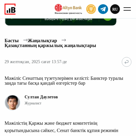
RU
ЖАЗЫЛУ
Басты
Жаңалықтар
Қазақстанның қаржылық жаңалықтары
29 желтоқсан, 2025 сағат 13:57-де
Мәжіліс Сенаттың түзетулерімен келісті: Банктер туралы
заңда тағы басқа қандай өзгерістер бар
Султан Даулетов
Журналист
Мәжілістің Қаржы және бюджет комитетінің
қорытындысына сәйкес, Сенат банктік құпия режимін