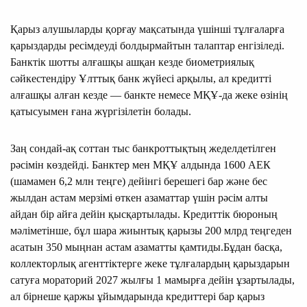
Қарыз алушыларды қорғау мақсатында үшінші тұлғаларға
қарыздарды ресімдеуді болдырмайтын талаптар енгізіледі.
Банктiк шотты алғашқы ашқан кезде биометриялық
сәйкестендiру Ұлттық банк жүйесi арқылы, ал кредиттi
алғашқы алған кезде — банкте немесе МҚҰ-да жеке өзiнiң
қатысуымен ғана жүргiзiлетiн болады.
Заң сондай-ақ соттан тыс банкроттықтың жеделдетілген
рәсімін көздейді. Банктер мен МҚҰ алдында 1600 АЕК
(шамамен 6,2 млн теңге) дейінгі берешегі бар және бес
жылдан астам мерзімі өткен азаматтар үшін рәсім алты
айдан бір айға дейін қысқартылады. Кредиттік бюроның
мәліметінше, бұл шара жиынтық қарызы 200 млрд теңгеден
асатын 350 мыңнан астам азаматты қамтиды.Бұдан басқа,
коллекторлық агенттіктерге жеке тұлғалардың қарыздарын
сатуға мораторий 2027 жылғы 1 мамырға дейін ұзартылады,
ал бірнеше қаржы ұйымдарында кредиттері бар қарыз