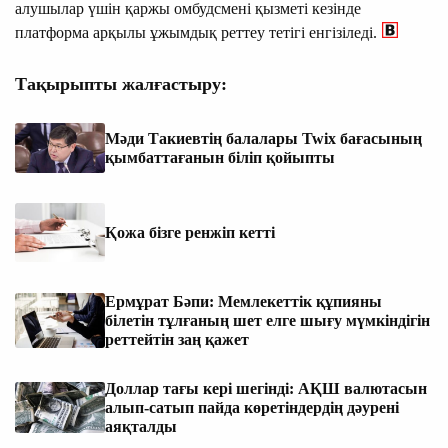
алушылар үшін қаржы омбудсмені қызметі кезінде
платформа арқылы ұжымдық реттеу тетігі енгізіледі.
Тақырыпты жалғастыру:
Мәди Такиевтің балалары Twix бағасының
қымбаттағанын біліп қойыпты
Қожа бізге ренжіп кетті
Ермұрат Бәпи: Мемлекеттік құпияны
білетін тұлғаның шет елге шығу мүмкіндігін
реттейтін заң қажет
Доллар тағы кері шегінді: АҚШ валютасын
алып-сатып пайда көретіндердің дәурені
аяқталды