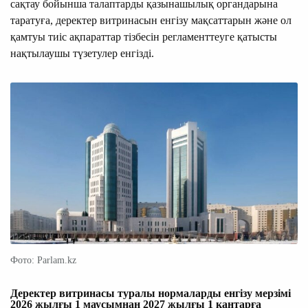
сақтау бойынша талаптарды қазынашылық органдарына
таратуға, деректер витринасын енгізу мақсаттарын және ол
қамтуы тиіс ақпараттар тізбесін регламенттеуге қатысты
нақтылаушы түзетулер енгізді.
Фото: Parlam.kz
Деректер витринасы туралы нормаларды енгізу мерзімі
2026 жылғы 1 маусымнан 2027 жылғы 1 қаңтарға