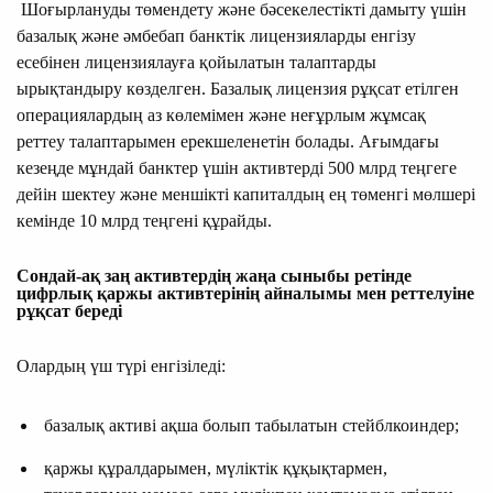
Шоғырлануды төмендету және бәсекелестікті дамыту үшін
базалық және әмбебап банктік лицензияларды енгізу
есебінен лицензиялауға қойылатын талаптарды
ырықтандыру көзделген. Базалық лицензия рұқсат етілген
операциялардың аз көлемімен және неғұрлым жұмсақ
реттеу талаптарымен ерекшеленетін болады. Ағымдағы
кезеңде мұндай банктер үшін активтерді 500 млрд теңгеге
дейін шектеу және меншікті капиталдың ең төменгі мөлшері
кемінде 10 млрд теңгені құрайды.
Сондай-ақ заң активтердің жаңа сыныбы ретінде
цифрлық қаржы активтерінің айналымы мен реттелуіне
рұқсат береді
Олардың үш түрі енгізіледі:
базалық активі ақша болып табылатын стейблкоиндер;
қаржы құралдарымен, мүліктік құқықтармен,