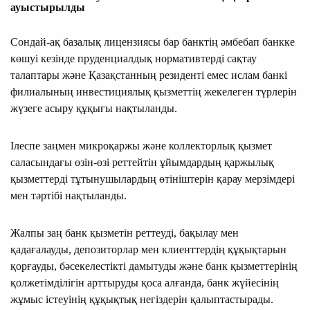
ауыстырылды
Сондай-ақ базалық лицензиясы бар банктің әмбебап банкке
көшуі кезінде пруденциалдық нормативтерді сақтау
талаптары және Қазақстанның резиденті емес ислам банкі
филиалының инвестициялық қызметтің жекелеген түрлерін
жүзеге асыру құқығы нақтыланды.
Ілеспе заңмен микроқаржы және коллекторлық қызмет
саласындағы өзін-өзі реттейтін ұйымдардың қаржылық
қызметтерді тұтынушылардың өтініштерін қарау мерзімдері
мен тәртібі нақтыланды.
Жалпы заң банк қызметін реттеуді, бақылау мен
қадағалауды, депозиторлар мен клиенттердің құқықтарын
қорғауды, бәсекелестікті дамытуды және банк қызметтерінің
қолжетімділігін арттыруды қоса алғанда, банк жүйесінің
жұмыс істеуінің құқықтық негіздерін қалыптастырады.