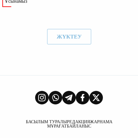
Ұсынамыз
ЖҮКТЕУ
БАСЫЛЫМ ТУРАЛЫ
РЕДАКЦИЯ
ЖАРНАМА
МҰРАҒАТ
БАЙЛАНЫС