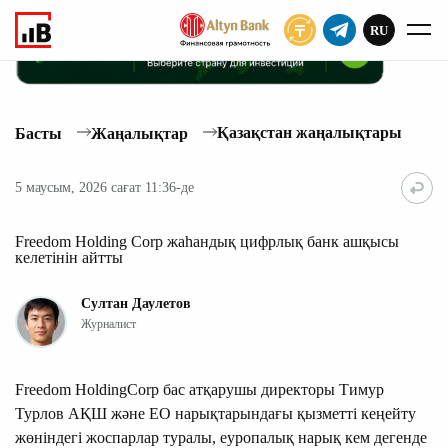
RU
ЖАЗЫЛУ
Қазақстан жаңалықтары
Басты
Жаңалықтар
5 маусым, 2026 сағат 11:36-де
Freedom Holding Corp жаһандық цифрлық банк ашқысы
келетінін айтты
Султан Даулетов
Журналист
Freedom HoldingCorp бас атқарушы директоры Тимур
Турлов АҚШ және ЕО нарықтарындағы қызметті кеңейту
жөніндегі жоспарлар туралы, еуропалық нарық кем дегенде