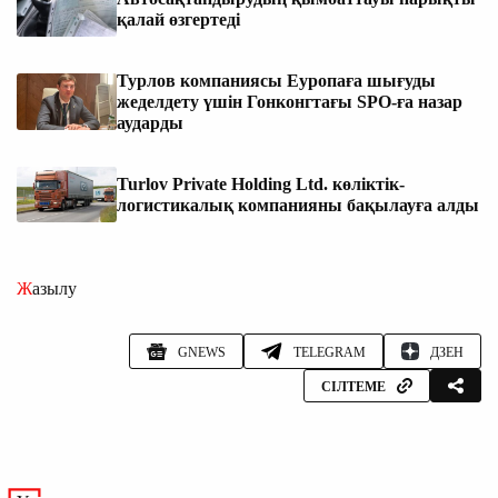
қалай өзгертеді
Турлов компаниясы Еуропаға шығуды
жеделдету үшін Гонконгтағы SPO-ға назар
аударды
Turlov Private Holding Ltd. көліктік-
логистикалық компанияны бақылауға алды
Жазылу
GNEWS
TELEGRAM
ДЗЕН
СІЛТЕМЕ