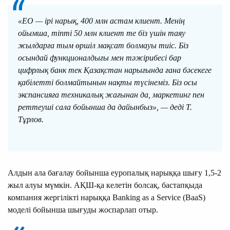
«ЕО — ірі нарық, 400 млн астам клиент. Менің
ойымша, тіпті 50 млн клиент те біз үшін таяу
жылдарға тым өршіл мақсат болмауы тиіс. Біз
осындай функционалдығы мен тәжірибесі бар
цифрлық банк тек Қазақстан нарығында ғана бәсекеге
қабілетті болмайтынын нақты түсінеміз. Біз осы
экспансияға техникалық жағынан да, маркетинг пен
реттеуші сала бойынша да дайынбыз», — деді Т.
Тұрлов.
Алдын ала бағалау бойынша еуропалық нарыққа шығу 1,5-2
жыл алуы мүмкін. АҚШ-қа келетін болсақ, бастапқыда
компания жергілікті нарыққа Banking as a Service (BaaS)
моделі бойынша шығуды жоспарлап отыр.