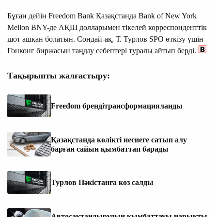
Бұған дейін Freedom Bank Қазақстанда Bank of New York
Mellon BNY-де АҚШ долларымен тікелей корреспонденттік
шот ашқан болатын. Сондай-ақ, Т. Турлов SPO өткізу үшін
Гонконг биржасын таңдау себептері туралы айтып берді.
Тақырыпты жалғастыру:
Freedom брендітрансформацияланды
Қазақстанда көлікті несиеге сатып алу
барған сайын қымбаттап барады
Турлов Пәкістанға көз салды
Автосақтандырудың қымбаттауы нарықты