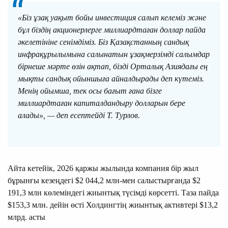
«Біз ұзақ уақыт бойы инвестиция салып келеміз және
бұл біздің акционерлерге миллиардтаған доллар пайда
әкелетініне сенімдіміз. Біз Қазақстанның сандық
инфрақұрылымына салынатын ұзақмерзімді салымдар
бірнеше мәрте өзін ақтап, бізді Орталық Азиядағы ең
мықты сандық ойыншыға айналдырады деп күтеміз.
Менің ойымша, тек осы бағыт ғана бізге
миллиардтаған капиталдандыру долларын бере
алады», — деп есептейді Т. Турлов.
Айта кетейік, 2026 қаржы жылында компания бір жыл
бұрынғы кезеңдегі $2 044,2 млн-мен салыстырғанда $2
191,3 млн көлеміндегі жиынтық түсімді көрсетті. Таза пайда
$153,3 млн. дейін өсті Холдингтің жиынтық активтері $13,2
млрд. асты