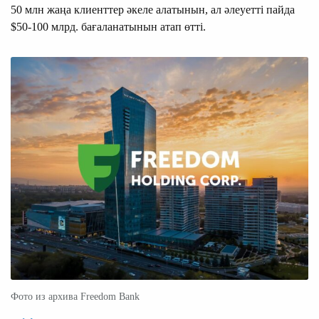
50 млн жаңа клиенттер әкеле алатынын, ал әлеуетті пайда
$50-100 млрд. бағаланатынын атап өтті.
Фото из архива Freedom Bank