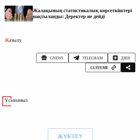
Жалақының статистикалық көрсеткіштері
нақтыланды: Деректер не дейді
Жазылу
GNEWS
TELEGRAM
ДЗЕН
СІЛТЕМЕ
Ұсынамыз
ЖҮКТЕУ