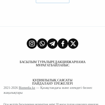
БАСЫЛЫМ ТУРАЛЫ
РЕДАКЦИЯ
ЖАРНАМА
МҰРАҒАТ
БАЙЛАНЫС
ҚҰПИЯЛЫЛЫҚ САЯСАТЫ
ПАЙДАЛАНУ ЕРЕЖЕЛЕРІ
2021-2026
Bizmedia.kz
— Қазақстандағы және әлемдегі бизнес
жаңалықтары
Осы желілік басылымның ақпараттық өнімі 18 жасқа толған адамдарға арналған