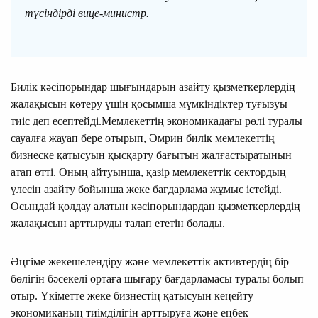
түсіндірді вице-министр.
Билік кәсіпорындар шығындарын азайту қызметкерлердің
жалақысын көтеру үшін қосымша мүмкіндіктер туғызуы
тиіс деп есептейді.Мемлекеттің экономикадағы рөлі туралы
сауалға жауап бере отырып, Әмрин билік мемлекеттің
бизнеске қатысуын қысқарту бағытын жалғастыратынын
атап өтті. Оның айтуынша, қазір мемлекеттік сектордың
үлесін азайту бойынша жеке бағдарлама жұмыс істейді.
Осындай қолдау алатын кәсіпорындардан қызметкерлердің
жалақысын арттыруды талап ететін болады.
Әңгіме жекешелендіру және мемлекеттік активтердің бір
бөлігін бәсекелі ортаға шығару бағдарламасы туралы болып
отыр. Үкіметте жеке бизнестің қатысуын кеңейту
экономиканың тиімділігін арттыруға және еңбек