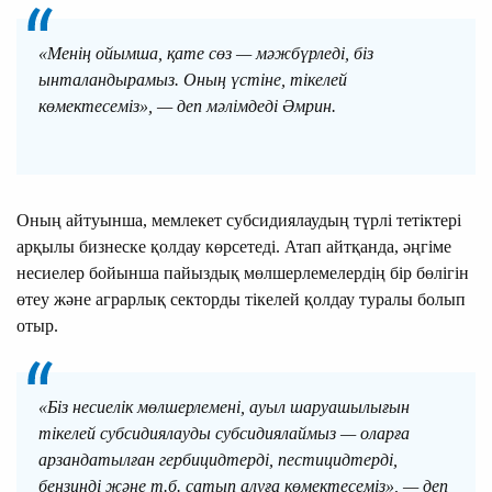
«Менің ойымша, қате сөз — мәжбүрледі, біз
ынталандырамыз. Оның үстіне, тікелей
көмектесеміз», — деп мәлімдеді Әмрин.
Оның айтуынша, мемлекет субсидиялаудың түрлі тетіктері
арқылы бизнеске қолдау көрсетеді. Атап айтқанда, әңгіме
несиелер бойынша пайыздық мөлшерлемелердің бір бөлігін
өтеу және аграрлық секторды тікелей қолдау туралы болып
отыр.
«Біз несиелік мөлшерлемені, ауыл шаруашылығын
тікелей субсидиялауды субсидиялаймыз — оларға
арзандатылған гербицидтерді, пестицидтерді,
бензинді және т.б. сатып алуға көмектесеміз», — деп