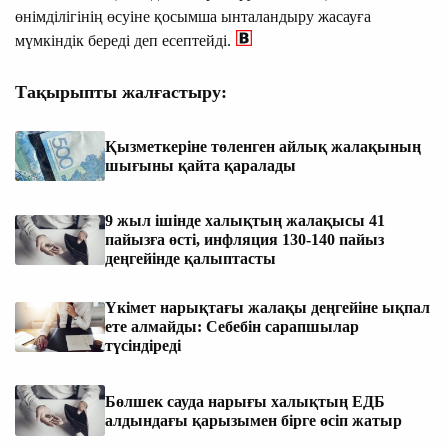
өнімділігінің өсуіне қосымша ынталандыру жасауға
мүмкіндік береді деп есептейді.
Тақырыпты жалғастыру:
Қызметкеріне төленген айлық жалақының
шығыны қайта қаралады
9 жыл ішінде халықтың жалақысы 41
пайызға өсті, инфляция 130-140 пайыз
деңгейінде қалыптасты
Үкімет нарықтағы жалақы деңгейіне ықпал
ете алмайды: Себебін сарапшылар
түсіндіреді
Бөлшек сауда нарығы халықтың ЕДБ
алдындағы қарызымен бірге өсіп жатыр