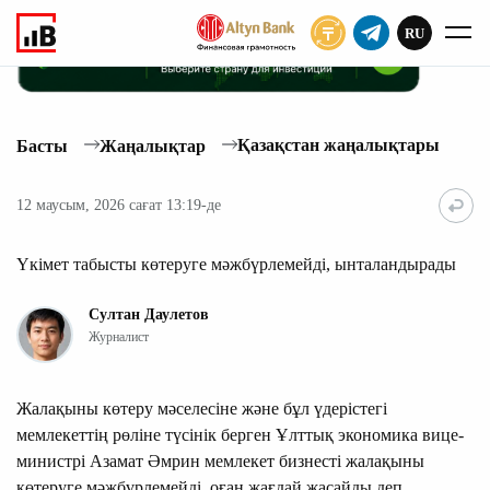
RU
ЖАЗЫЛУ
Қазақстан жаңалықтары
Басты
Жаңалықтар
12 маусым, 2026 сағат 13:19-де
Үкімет табысты көтеруге мәжбүрлемейді, ынталандырады
Султан Даулетов
Журналист
Жалақыны көтеру мәселесіне және бұл үдерістегі
мемлекеттің рөліне түсінік берген Ұлттық экономика вице-
министрі Азамат Әмрин мемлекет бизнесті жалақыны
көтеруге мәжбүрлемейді, оған жағдай жасайды деп