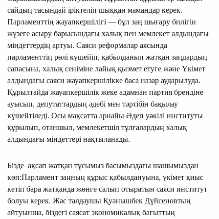
сайдың тасындай іріктеліп шыққан мамандар керек.
Парламенттің жауапкершілігі — бұл заң шығару билігін
жүзеге асыру барысындағы халық пен мемлекет алдындағы
міндеттердің артуы. Саяси реформалар аясында
парламенттің рөлі күшейіп, қабылданып жатқан заңдардың
сапасына, халық сеніміне лайық қызмет етуге және Үкімет
алдындағы саяси жауапкершілікке баса назар аударылуда.
Құрылтайда жауапкершілік жеке адамнан партия брендіне
ауысып, депутаттардың әдебі мен тәртібін бақылау
күшейтіледі. Осы мақсатта арнайы Әдеп уәкілі институты
құрылып, отаншыл, мемлекетшіл тұлғалардың халық
алдындағы міндеттері нақтыланады.
Бізде ақсап жатқан тұсымыз басымыздағы шашымыздан
көп:Парламент заңның құрыс қабылдануына, үкімет қиыс
кетіп бара жатқанда жөнге салып отыратын саяси институт
болуы керек. Жас талдаушы Қуанышбек Дүйсеновтың
айтуынша, біздегі саясат экономикалық бағыттың