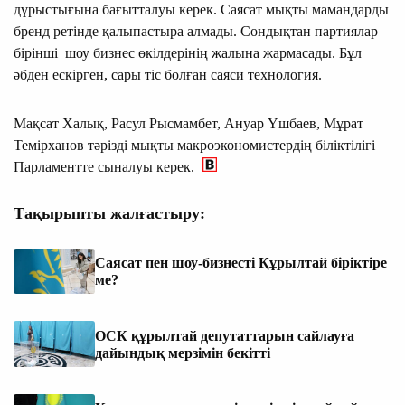
дұрыстығына бағытталуы керек. Саясат мықты мамандарды
бренд ретінде қалыпастыра алмады. Сондықтан партиялар
бірінші шоу бизнес өкілдерінің жалына жармасады. Бұл
әбден ескірген, сары тіс болған саяси технология.
Мақсат Халық, Расул Рысмамбет, Ануар Үшбаев, Мұрат
Темірханов тәрізді мықты макроэкономистердің біліктілігі
Парламентте сыналуы керек.
Тақырыпты жалғастыру:
Саясат пен шоу-бизнесті Құрылтай біріктіре
ме?
ОСК құрылтай депутаттарын сайлауға
дайындық мерзімін бекітті