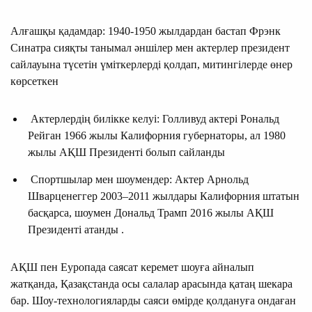
Алғашқы қадамдар: 1940-1950 жылдардан бастап Фрэнк
Синатра сияқты танымал әншілер мен актерлер президент
сайлауына түсетін үміткерлерді қолдап, митингілерде өнер
көрсеткен
Актерлердің билікке келуі: Голливуд актері Рональд
Рейган 1966 жылы Калифорния губернаторы, ал 1980
жылы АҚШ Президенті болып сайланды
Спортшылар мен шоумендер: Актер Арнольд
Шварценеггер 2003–2011 жылдары Калифорния штатын
басқарса, шоумен Дональд Трамп 2016 жылы АҚШ
Президенті атанды .
АҚШ пен Еуропада саясат керемет шоуға айналып
жатқанда, Қазақстанда осы салалар арасында қатаң шекара
бар. Шоу-технологияларды саяси өмірде қолдануға ондаған