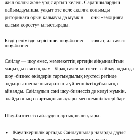
жыл болды және үрдіс артып келеді. Сарапшылардың
пайымдауынша, уақыт өте келе ақылға қонымды
риторикаға орын қалмауы да мүмкін — оны «эмоцияға
қысым көрсету» ығыстырады.
Біздің елімізде керісінше: шоу-бизнес — саясат, ал саясат —
шоу-бизнес
Сайлау — шоу емес, мемлекеттің ертеңін айқындайтын
маңызды саяси қадам. Бірақ саяси контент сайлау алдында
шоу -бизнес өкілдерін тартымдылық нүктесі ретінде
алдыңғы шепке шығаратыны үйреншікті құбылысқа
айналды. Сайлаудың сәні шоу-бизнессіз де келуі мүмкін,
алайда оның өз артықшылықтары мен кемшіліктері бар:
Шоу-бизнессіз сайлаудың артықшылықтары:
Жауапкершілік артады: Сайлаушылар назарды дауыс
берудің мәніне, яғни кандидаттардың нақты