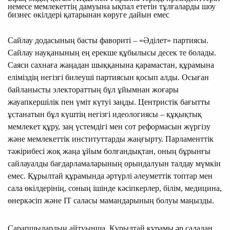
немесе мемлекеттің дамуына ықпал ететін тұлғаларды шоу
бизнес өкілдері қатарынан көруге дайын емес
Сайлау додасының басты фавориті – «Әділет» партиясы.
Сайлау науқанының ең ерекше құбылысы десек те болады.
Саяси сахнаға жаңадан шыққанына қарамастан, құрамына
еліміздің негізгі билеуші партиясын қосып алды. Осыған
байланысты электораттың бұл ұйымнан жоғары
жауапкершілік пен үміт күтуі заңды. Центристік бағытты
ұстанатын бұл күштің негізгі идеологиясы – құқықтық
мемлекет құру, заң үстемдігі мен сот реформасын жүргізу
және мемлекеттік институттарды жаңғырту. Парламенттік
тәжірибесі жоқ жаңа ұйым болғандықтан, оның бұрынғы
сайлауалды бағдарламаларының орындалуын талдау мүмкін
емес. Құрылтай құрамында әртүрлі әлеуметтік топтар мен
сала өкілдерінің, соның ішінде кәсіпкерлер, білім, медицина,
өнеркәсіп және IT саласы мамандарының болуы маңызды.
Сарапшылардың айтуынша, Құрылтай құрамы әр саладан