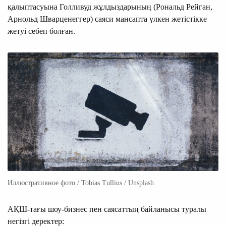
қалыптасуына Голливуд жұлдыздарының (Рональд Рейган,
Арнольд Шварценеггер) саяси мансапта үлкен жетістікке
жетуі себеп болған.
Иллюстративное фото / Tobias Tullius / Unsplash
АҚШ-тағы шоу-бизнес пен саясаттың байланысы туралы
негізгі деректер: