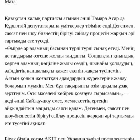
Мата
Қазақстан халық партиясы атынан әнші Тамара Асар да
Құрылтай депутаттарына үміткерлер тізіміне енді.Дегенмен,
саясат пен шоу-бизнестің бірігуі сайлау процесін жарқын әрі
тартымды ете түседі.
«Өмірде әр адамның басынан түрлі түрлі сынақ өтеді. Менің
де тағдырым өзгеше жолды таңдапты. Сондықтан қиындық
көрген адамның көңіліне жылы сөздің, шынайы қолдаудың,
әділдіктің қаншалықты қажет екенін жақсы түсінемін.
Аяғын-қолын жоғалтқан адамдардың жүректеріне жалау
болармын мүмкін. Мен бұл тақырыпты өзім арқылы ұзақ
зерттедім. Осы мәселені көбірек қозғауға тырысамын», —
деді әнші Сайлау-шоу емес, мемлекеттің ертеңін
айқындайтын маңызды саяси қадам. Дегенмен, саясат пен
шоу-бизнестің бірігуі сайлау процесін жарқын әрі тартымды
ете түсетіні ақиқат.
Бірақ біздің қоғам АҚШ пен Украина тәрізді президенттерін