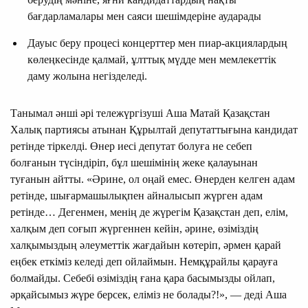
бағдарламалары мен саяси шешімдеріне аударады
Дауыс беру процесі концерттер мен пиар-акциялардың
көлеңкесінде қалмай, ұлттық мүдде мен мемлекеттік
даму жолына негізделеді.
Танымал әнші әрі тележүргізуші Аша Матай Қазақстан
Халық партиясы атынан Құрылтай депутаттығына кандидат
ретінде тіркелді. Өнер иесі депутат болуға не себеп
болғанын түсіндіріп, бұл шешімінің жеке қалауынан
туғанын айтты. «Әрине, ол оңай емес. Өнерден келген адам
ретінде, шығармашылықпен айналысып жүрген адам
ретінде… Дегенмен, менің де жүрегім Қазақстан деп, елім,
халқым деп соғып жүргеннен кейін, әрине, өзіміздің
халқымыздың әлеуметтік жағдайын көтеріп, әрмен қарай
еңбек еткіміз келеді деп ойлаймын. Немқұрайлы қарауға
болмайды. Себебі өзіміздің ғана қара басымызды ойлап,
әрқайсымыз жүре берсек, еліміз не болады?!», — деді Аша