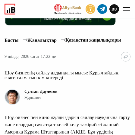
RU
ЖАЗЫЛУ
Қазақстан жаңалықтары
Басты
Жаңалықтар
9 шілде, 2026 сағат 17:22-де
Шоу бизнестің сайлау алдындағы мысы: Құрылтайдың
саяси салмағын кім көтереді
Султан Даулетов
Журналист
Шоу-бизнес пен кино жұлдыздарын сайлау науқанына тарту
және олардың саясатқа тікелей келу тәжірибесі жаппай
Америка Құрама Штаттарынан (АҚШ)
.
Бұл үрдістің