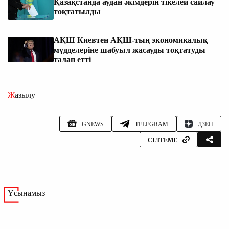
Қазақстанда аудан әкімдерін тікелей сайлау
тоқтатылды
АҚШ Киевтен АҚШ-тың экономикалық
мүдделеріне шабуыл жасауды тоқтатуды
талап етті
Жазылу
GNEWS
TELEGRAM
ДЗЕН
СІЛТЕМЕ
Ұсынамыз