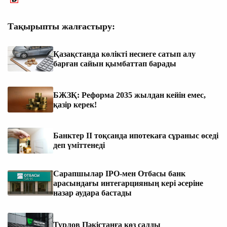
Тақырыпты жалғастыру:
Қазақстанда көлікті несиеге сатып алу
барған сайын қымбаттап барады
БЖЗҚ: Реформа 2035 жылдан кейін емес,
қазір керек!
Банктер ІІ тоқсанда ипотекаға сұраныс өседі
деп үміттенеді
Сарапшылар IPO-мен Отбасы банк
арасындағы интегарцияның кері әсеріне
назар аудара бастады
Турлов Пәкістанға көз салды