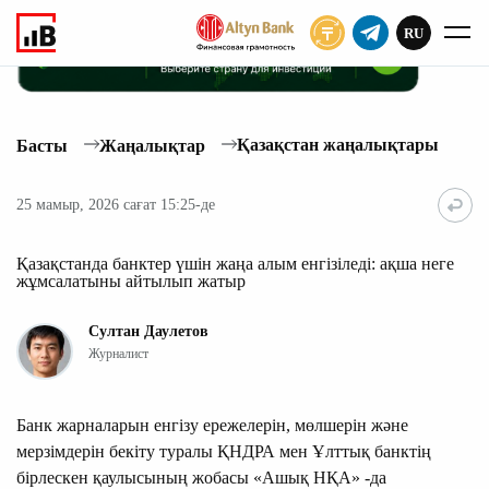
RU
ЖАЗЫЛУ
Қазақстан жаңалықтары
Басты
Жаңалықтар
25 мамыр, 2026 сағат 15:25-де
Қазақстанда банктер үшін жаңа алым енгізіледі: ақша неге
жұмсалатыны айтылып жатыр
Султан Даулетов
Журналист
Банк жарналарын енгізу ережелерін, мөлшерін және
мерзімдерін бекіту туралы ҚНДРА мен Ұлттық банктің
бірлескен қаулысының жобасы «Ашық НҚА» -да