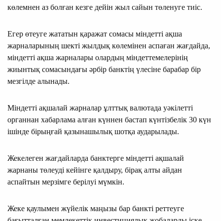
көлемнен аз болған кезге дейін жыл сайын төленуге тиіс.
Егер өтеуге жататын қаражат сомасы мiндеттi ақша
жарналарының шектi жылдық көлемiнен аспаған жағдайда,
мiндеттi ақша жарналары олардың мiндеттемелерiнiң
жиынтық сомасындағы әрбiр банктiң үлесiне барабар бiр
мезгiлде алынады.
Міндетті ақшалай жарналар ұлттық валютада уәкілетті
органнан хабарлама алған күннен бастап күнтізбелік 30 күн
ішінде бірыңғай қазынашылық шотқа аударылады.
Жекелеген жағдайларда банктерге мiндеттi ақшалай
жарнаны төлеудi кейiнге қалдыру, бiрақ алты айдан
аспайтын мерзiмге берiлуi мүмкiн.
Жеке қаулымен жүйелік маңызы бар банкті реттеуге
бағытталған мемлекеттік инвестициялық жобаларды іске