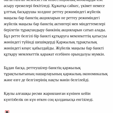
асыру ережелері бекітіледі. Құжатқа сәйкес, үкімет немесе
ұлттық басқарушы холдинг реттеу режиміндегі жүйелік
маңызы бар банктің акцияларын не реттеу режиміндегі
жүйелік маңызы бар банктің активтері мен міндеттемелері
берілетін тұрақтандыру банкінің акцияларын сатып алады.
Бұл ретте белгілі бір банкті құтқаруға мемлекеттің қатысуы
жөніндегі түйінді шешімдерді Қаржылық тұрақтылық
жөніндегі кеңес қабылдайды. Жүйелік маңызы бар банкті
құтқару мемлекеттік қаражат есебінен орындалуы мүмкін.
Бұдан басқа, реттеушілер банктің қаржылық
тұрақтылығының нашарлауының қаржылық-экономикалық
және өзге де белгілерінің нақты мәнін белгілейді.
Қаулы алғашқы ресми жарияланған күнінен кейін
күнтізбелік он күн өткен соң қолданысқа енгізіледі.