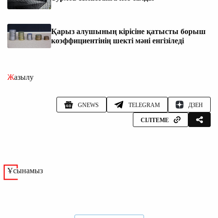
Қарыз алушының кірісіне қатысты борыш
коэффициентінің шекті мәні енгізіледі
Жазылу
GNEWS
TELEGRAM
ДЗЕН
СІЛТЕМЕ
Ұсынамыз