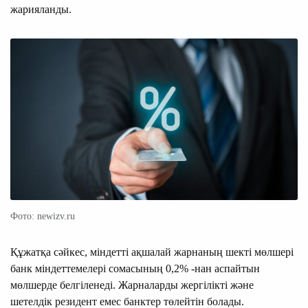
жарияланды.
Фото: newizv.ru
Құжатқа сәйкес, міндетті ақшалай жарнаның шекті мөлшері
банк міндеттемелері сомасының 0,2% -нан аспайтын
мөлшерде белгіленеді. Жарналарды жергілікті және
шетелдік резидент емес банктер төлейтін болады.