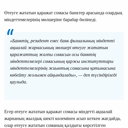
Өтеуге жататын қаражат сомасы банктер арасында олардың
мiндеттемелерiнiң мөлшерiне барабар бөлiнедi.
«Банктің, резидент емес банк филиалының міндетті
ақшалай жарнасының мөлшері өтеуге жататын
қаражаттың жалпы сомасын осы банктің
міндеттемелері сомасының қаржы институттары
міндеттемелерінің жиынтық сомасына қатынасына
көбейту жолымен айқындалады», — деп түсіндіріледі
қаулыда.
Егер өтеуге жататын қаражат сомасы міндетті ақшалай
жарнаның жылдық шекті көлемінен асып кеткен жағдайда,
олар өтеуге жататын соманың қалдығы көрсетілген