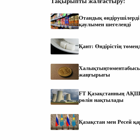
Тақырыпты жалғастыру:
Отандық өндірушілерді 
қаулымен шегеленді
Қант: Өндірістің төмен
Халықтыңтөментабысы 
жаңғырығы
FT Қазақстанның АҚШ 
рөлін нақтылады
Қазақстан мен Ресей қ