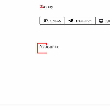
Жазылу
GNEWS
TELEGRAM
ДЗ
Ұсынамыз