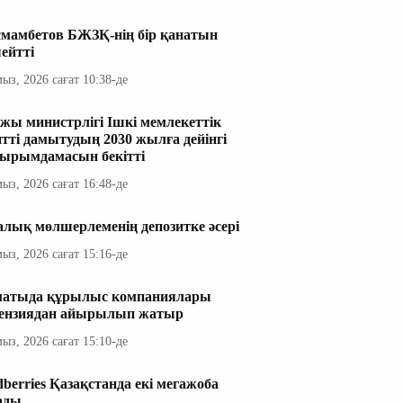
мамбетов БЖЗҚ-нің бір қанатын
ейтті
мыз, 2026 сағат 10:38-де
жы министрлігі Ішкі мемлекеттік
итті дамытудың 2030 жылға дейінгі
ырымдамасын бекітті
мыз, 2026 сағат 16:48-де
алық мөлшерлеменің депозитке әсері
мыз, 2026 сағат 15:16-де
атыда құрылыс компаниялары
ензиядан айырылып жатыр
мыз, 2026 сағат 15:10-де
dberries Қазақстанда екі мегажоба
ады