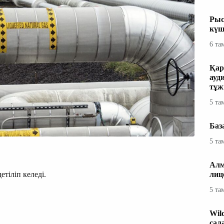
Рыс
күш
6 та
Қар
ауд
тұж
5 та
Баз
5 та
Алм
тіліп келеді.
лиц
5 та
Wil
сал