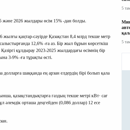
5 та
 және 2026 жылдары өсім 15% -дан болды.
Мин
авт
қал
026 жылғы қаңтар-сәуірде Қазақстан 8,4 млрд текше метр
5 та
салыстырғанда 12,6% -ға аз. Бір жыл бұрын көрсеткіш
 Қазіргі құлдырау 2023-2025 жылдардағы өсімнің бір
ына 3-9% -ға тұрақты өсті.
 долларға шаққанда ең арзан елдердің бірі болып қала
ынша, қазақстандықтарға газдың текше метрі кВт· сағ
л әлемдік орташа деңгейден (0,086 доллар) 12 есе
зан.