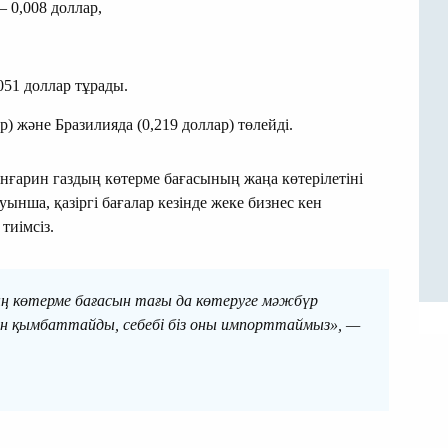
 0,008 доллар,
051 доллар тұрады.
 және Бразилияда (0,219 доллар) төлейді.
анғарин газдың көтерме бағасының жаңа көтерілетіні
ынша, қазіргі бағалар кезінде жеке бизнес кен
тиімсіз.
ың көтерме бағасын тағы да көтеруге мәжбүр
мен қымбаттайды, себебі біз оны импорттаймыз», —