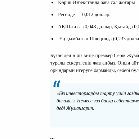
Көрші Өзбекстанда баға сәл жоғары —
Ресейде — 0,012 доллар.
АҚШ-та газ 0,048 доллар, Қытайда 0,
Ең қымбатын Швецияда (0,233 доллар)
Бұған дейін біз вице-премьер Серік Жұм
туралы ескертгенін жазғанбыз. Оның айту
орындарын игеруге бармайды, себебі бұл 
«Біз инвесторларды тарту үшін газд
боламыз. Немесе газ басқа себептер
деді Жұманғарин.