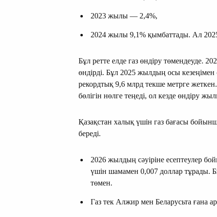
2023 жылы — 2,4%,
2024 жылы 9,1% қымбаттады. Ал 2025
Бұл ретте елде газ өндіру төмендеуде. 2
өндірді. Бұл 2025 жылдың осы кезеңімен 
рекордтық 9,6 млрд текше метрге жеткен.
бөлігін нөлге теңеді, ол кезде өндіру жыл
Қазақстан халық үшін газ бағасы бойынша
береді.
2026 жылдың сәуіріне есептеулер бой
үшін шамамен 0,007 доллар тұрады. Бұ
төмен.
Газ тек Алжир мен Беларусьта ғана ар