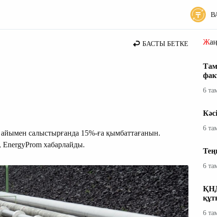
В
 жаңалықтары
Жа
БАСТЫ БЕТКЕ
Там
фак
6 та
Кәс
6 та
айымен салыстырғанда 15%-ға қымбаттағанын.
, EnergyProm хабарлайды.
Тең
6 та
ҚНД
құт
6 та