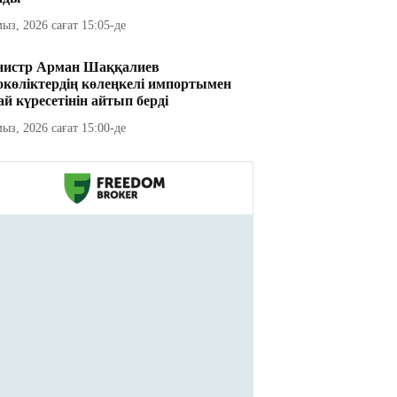
мыз, 2026 сағат 15:05-де
истр Арман Шаққалиев
окөліктердің көлеңкелі импортымен
ай күресетінін айтып берді
мыз, 2026 сағат 15:00-де