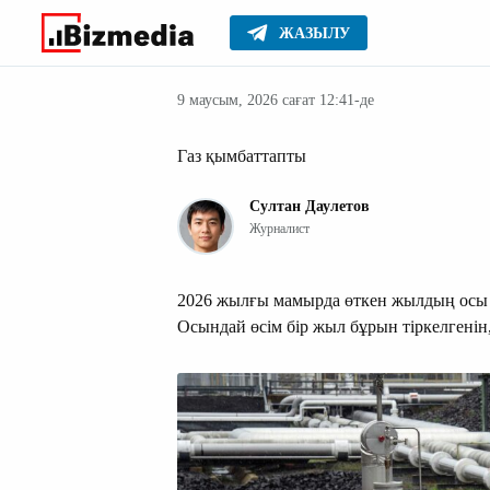
ЖАЗЫЛУ
Қазақстан
Басты
Жаңалықтар
9 маусым, 2026 сағат 12:41-де
Газ қымбаттапты
Султан Даулетов
Журналист
2026 жылғы мамырда өткен жылдың осы 
Осындай өсім бір жыл бұрын тіркелгенін