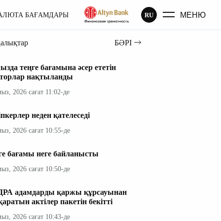
МЕНЮ
RU
АЛЮТА БАҒАМДАРЫ
ңалықтар
БӘРІ
ызда теңге бағамына әсер ететін
торлар нақтыланды
мыз, 2026 сағат 11:02-де
іпкерлер неден қателеседі
мыз, 2026 сағат 10:55-де
ге бағамы неге байланысты
мыз, 2026 сағат 10:50-де
РА адамдарды қаржы құрсауынан
қаратын актілер пакетін бекітті
мыз, 2026 сағат 10:43-де