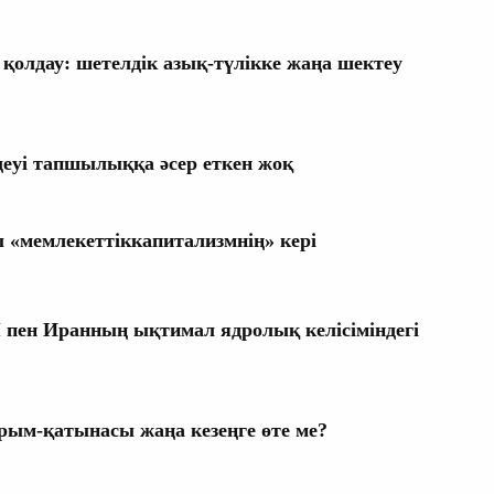
қолдау: шетелдік азық-түлікке жаңа шектеу
деуі тапшылыққа әсер еткен жоқ
«мемлекеттіккапитализмнің» кері
пен Иранның ықтимал ядролық келісіміндегі
арым-қатынасы жаңа кезеңге өте ме?