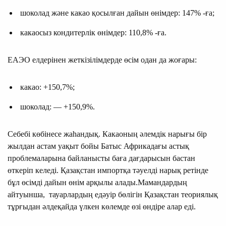
шоколад және какао қосылған дайын өнімдер: 147% -ға;
какаосыз кондитерлік өнімдер: 110,8% -ға.
ЕАЭО елдерінен жеткізілімдерде өсім одан да жоғары:
какао: +150,7%;
шоколад: — +150,9%.
Себебі көбінесе жаһандық. Какаоның әлемдік нарығы бір
жылдан астам уақыт бойы Батыс Африкадағы астық
проблемаларына байланысты баға дағдарысын бастан
өткеріп келеді. Қазақстан импортқа тәуелді нарық ретінде
бұл өсімді дайын өнім арқылы алады.Мамандардың
айтуынша, тауарлардың едәуір бөлігін Қазақстан теориялық
тұрғыдан әлдеқайда үлкен көлемде өзі өндіре алар еді.