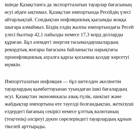
ішінде Қазақстанға да экс­­портталатын тауарлар баға­сы­­ның
өсуі әбден ықтимал. Қа­зақ­стан импортында Ресей­дің үлесі
айтарлықтай. Сондық­тан инф­ляциялық қысымды жоққа
шығара алмаймыз. Біз­дің ел­дің жалпы импортындағы Ресей
үлесі былтыр 42,1 пайыз­ды немесе 17,3 млрд долларды
құраған. Бұл әлемдегі энер­­гия тасымалдаушылардың
рекорд­тық жоғары бағасына бай­ла­­ныс­ты нарықтағы
проинфля­ция­лық ахуалға қарсы қосымша қолдау көрсетуі
мүмкін.
Импортталатын инфляция — бұл шетелден әкелінетін
тауарлардың қымбаттауынан туындаған ішкі бағалардың
өсуі. Қазақстан экономикасы азық-түлік, шикізат және
жабдықтар импортына өте тәуелді болғандықтан, жеткізуші
елдердегі бағаның секірісі немесе ұлттық валютаның
(теңгенің) әлсіреуі дүкен сөрелеріндегі тауарлардың құнын
тікелей арттырады.