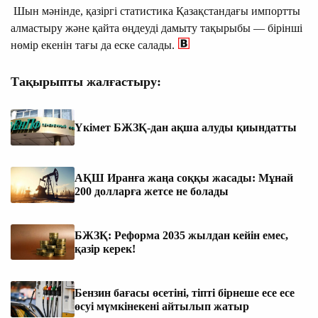
Шын мәнінде, қазіргі статистика Қазақстандағы импортты
алмастыру және қайта өңдеуді дамыту тақырыбы — бірінші
нөмір екенін тағы да еске салады.
Тақырыпты жалғастыру:
Үкімет БЖЗҚ-дан ақша алуды қиындатты
АҚШ Иранға жаңа соққы жасады: Мұнай
200 долларға жетсе не болады
БЖЗҚ: Реформа 2035 жылдан кейін емес,
қазір керек!
Бензин бағасы өсетіні, тіпті бірнеше есе есе
өсуі мүмкінекені айтылып жатыр