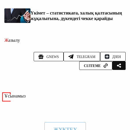
Үкімет – статистикаға, халық қалтасының
жұқалығына, дүкендегі чекке қарайды
Жазылу
GNEWS
TELEGRAM
ДЗЕН
СІЛТЕМЕ
Ұсынамыз
ЖҮКТЕУ