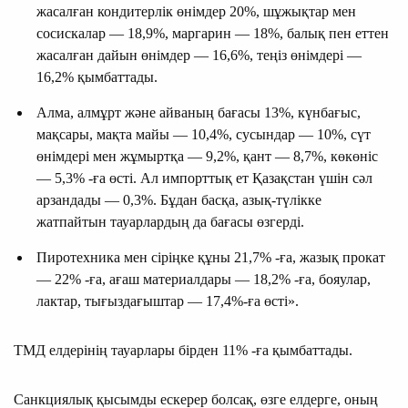
жасалған кондитерлік өнімдер 20%, шұжықтар мен
сосискалар — 18,9%, маргарин — 18%, балық пен еттен
жасалған дайын өнімдер — 16,6%, теңіз өнімдері —
16,2% қымбаттады.
Алма, алмұрт және айваның бағасы 13%, күнбағыс,
мақсары, мақта майы — 10,4%, сусындар — 10%, сүт
өнімдері мен жұмыртқа — 9,2%, қант — 8,7%, көкөніс
— 5,3% -ға өсті. Ал импорттық ет Қазақстан үшін сәл
арзандады — 0,3%. Бұдан басқа, азық-түлікке
жатпайтын тауарлардың да бағасы өзгерді.
Пиротехника мен сіріңке құны 21,7% -ға, жазық прокат
— 22% -ға, ағаш материалдары — 18,2% -ға, бояулар,
лактар, тығыздағыштар — 17,4%-ға өсті».
ТМД елдерінің тауарлары бірден 11% -ға қымбаттады.
Санкциялық қысымды еске­­рер болсақ, өзге елдерге, оның