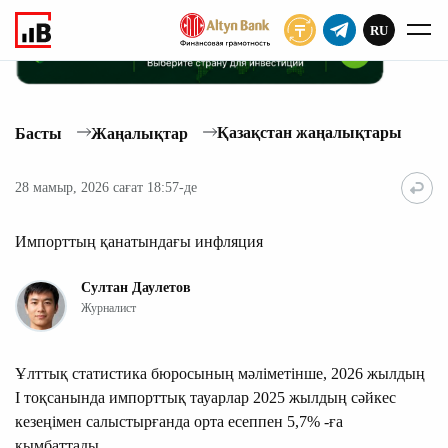
RU
ЖАЗЫЛУ
Қазақстан жаңалықтары
Басты
Жаңалықтар
28 мамыр, 2026 сағат 18:57-де
Импорттың қанатындағы инфляция
Султан Даулетов
Журналист
Ұлттық статистика бюросының мәліметінше, 2026 жылдың
І тоқсанында импорттық тауарлар 2025 жылдың сәйкес
кезеңімен салыстырғанда орта есеппен 5,7% -ға
қымбаттады.