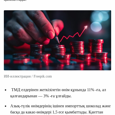
ИИ-иллюстрация / Freepik.com
ТМД елдерінен жеткізілетін өнім құнында 11% -ға, ал
қалғандарынан — 3% -ға ұлғайды.
Азық-түлік өнімдерінің ішінен импорттық шоколад және
басқа да какао өнімдері 1,5 есе қымбаттады. Қанттан