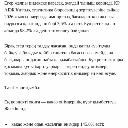
Егер жалпы индекске қарасақ, жағдай тыныш көрінеді. ҚР
АБЖ Ұлттық статистика бюросының зерттеулеріне сәйкес,
2026 жылғы наурызда импорттық бағалар өткен жылғы
наурызға қарағанда небәрі 3,5% -ға өсті. Бұл ретте ақпан
айында 98,2% -ға дейін төмендеу байқалды.
Бірақ егер терең талдау жасасақ, онда қатты ауытқуды
байқауға болады: кейбір санаттар бағасы өзгермейді, ал
басқалары ондаған пайызға қымбаттайды. Бұл ретте жоғары
қосымша құны бар тауарлар — терең өңдеу өнімдері,
тоқыма, жабдық және өнеркәсіптік өнімдер ең көп өсуде.
Тәтті және қымбат
Ең көрнекті оқиға — какао өнімдерінің күрт қымбаттауы.
Жыл ішінде:
какао және одан жасалған өнімдер 145,6% өсті;