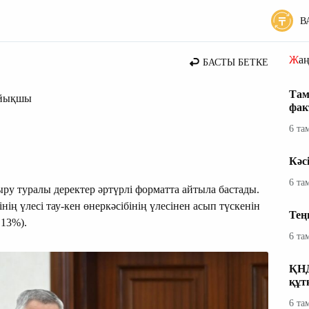
В
Жа
БАСТЫ БЕТКЕ
Там
айықшы
фак
6 та
Кәс
6 та
у туралы деректер әртүрлі форматта айтыла бастады.
ң үлесі тау-кен өнеркәсібінің үлесінен асып түскенін
Тең
 13%).
6 та
ҚНД
құт
6 та