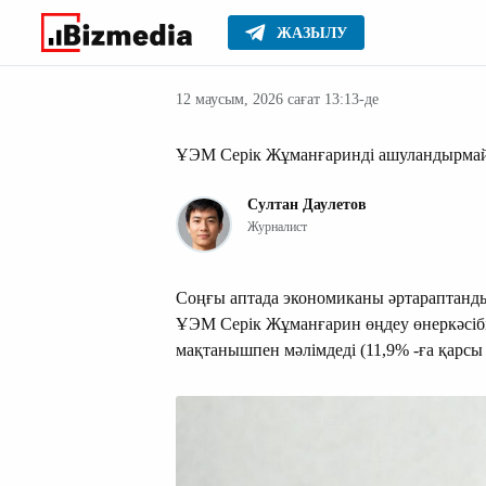
ЖАЗЫЛУ
Жаңалықтар
Басты
12 маусым, 2026 сағат 13:13-де
ҰЭМ Серік Жұманғаринді ашуландырм
Султан Даулетов
Журналист
Соңғы аптада экономиканы әртараптандыр
ҰЭМ Серік Жұманғарин өңдеу өнеркәсібіні
мақтанышпен мәлімдеді (11,9% -ға қарсы