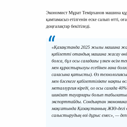
Экономист Мұрат Темірханов машина құ
қамтамасыз етілгенін еске салып өтті, о
доңғалақтар бекітіледі.
«Қазақстанда 2025 жылы машина жаса
қабілетті отандық машина жасау өні
болса, бұл осы саладағы үлкен өсім
мен құрастырылуы есебінен ғана болға
саласына қатысты). Өз технологияс
мен бәсекеге қабілеттілікте нақты өс
металлургия кіреді, ол осы салада 40%
шикізат тауарлары болып табылаты
экспорттайды. Сондықтан экономикан
мақсатында Қазақстанның ЖІӨ-дегі өң
салыстырудың өзі дұрыс емес», — деп