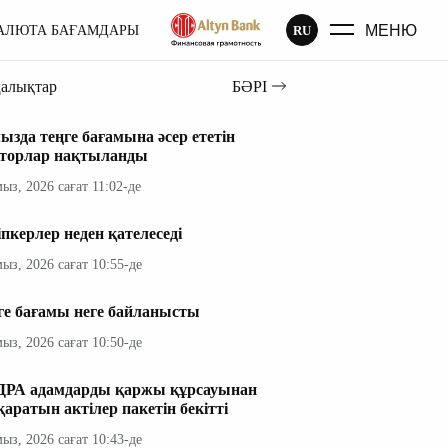
МЕНЮ
RU
АЛЮТА БАҒАМДАРЫ
ңалықтар
БӘРІ
ызда теңге бағамына әсер ететін
торлар нақтыланды
мыз, 2026 сағат 11:02-де
іпкерлер неден қателеседі
мыз, 2026 сағат 10:55-де
ге бағамы неге байланысты
мыз, 2026 сағат 10:50-де
РА адамдарды қаржы құрсауынан
қаратын актілер пакетін бекітті
мыз, 2026 сағат 10:43-де