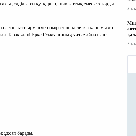
а) тәуелділіктен құтқарып, шикізаттық емес секторды
5 та
Мин
 келетін тәтті арманмен өмір сүріп келе жатқанымызға
авт
қал
қстан Бірақ әнші Ерке Есмаханнның хитке айналган:
5 та
ірек ұқсап барады.