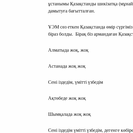
ұстанымы Қазақстанды шикізатқа (мұнайғ
дамытуға бағытталған.
ҰЭМ сөз еткен Қазақстанда өмір сүргіміз
біраз болды. Бірақ біз армандаған Қаза
Алматыда жоқ, жоқ
Астанада жоқ жоқ
Сені іздедім, үмітті үзбедім
Ақтөбеде жоқ жоқ
Шымқалада жоқ жоқ
Сені іздедім үмітті үзбедім, дегенге көб