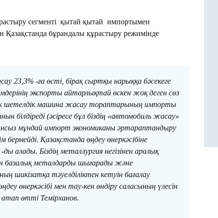
растыру сегменті қытай қытай импортымен
ған Қазақстанда бұрандалы құрастыру режимінде
у 23,3% -ға өсті, бірақ сыртқы нарыққа бәсекеге
мдерінің экспорты айтарлықтай өскен жоқ деген сөз
 тек шетелдік машина жасау тораптарының импорты
нын білдіреді (әсіресе бұл біздің «автомобиль жасау»
ынсыз мұндай импорт экономиканы әртараптандыру
ім бермейді. Қазақстанда өңдеу өнеркәсібіне
 -ды алады. Біздің металлургия негізінен аралық
н базалық металдарды шығарады және
ың шикізатқа тәуелділіктен кетуін бағалау
деу өнеркәсібі мен тау-кен өндіру саласының үлесін
 атап өтті Темірханов.