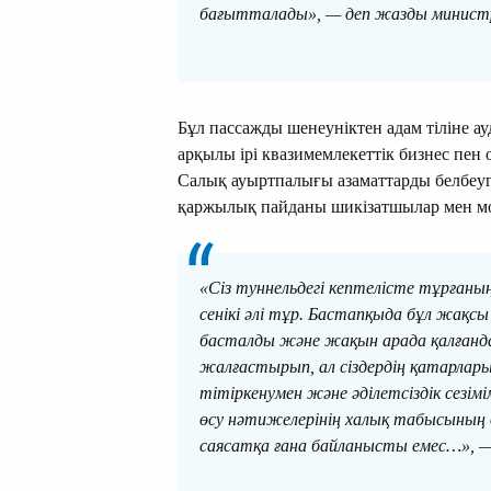
бағытталады», — деп жазды минист
Бұл пассажды шенеуніктен адам тіліне а
арқылы ірі квазимемлекеттік бизнес пен о
Салық ауыртпалығы азаматтарды белбеуг
қаржылық пайданы шикізатшылар мен мо
«Сіз туннельдегі кептелісте тұрғаның
сенікі әлі тұр. Бастапқыда бұл жақсы
басталды және жақын арада қалғанда
жалғастырып, ал сіздердің қатарлары
тітіркенумен және әділетсіздік сезі
өсу нәтижелерінің халық табысының 
саясатқа ғана байланысты емес…», —