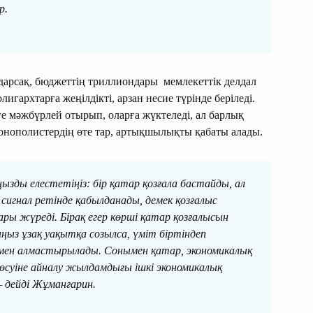
р.
ударсақ, бюджеттің триллиондары мемлекеттік делдал
лигархтарға жеңілдікті, арзан несие түрінде беріледі.
е мәжбүрлей отырып, оларға жүктеледі, ал барлық
нополистердің өте тар, артықшылықты қабаты алады.
ызды елестетіңіз: бір қатар қозғала бастайды, ал
 сигнал ретінде қабылданады, демек қозғалыс
ры жүреді. Бірақ егер көрші қатар қозғалысын
ңыз ұзақ уақытқа созылса, үміт біртіндеп
мімен алмастырылады. Сонымен қатар, экономикалық
өсуіне айналу жылдамдығы ішкі экономикалық
 дейді Жұманғарин.