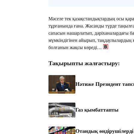
Мәселе тек қазақстандықтардың осы қар
тұрғанында ғана. Жасанды түрде таңылға
сапасын нашарлатып, дәріханалардағы ба
мүмкіндігінен айырып, таңдаулылардың 
болғанын жақсы көреді…
Тақырыпты жалғастыру:
Нәтиже Президент тапс
Газ қымбаттапты
Отандық өндірушілерді 