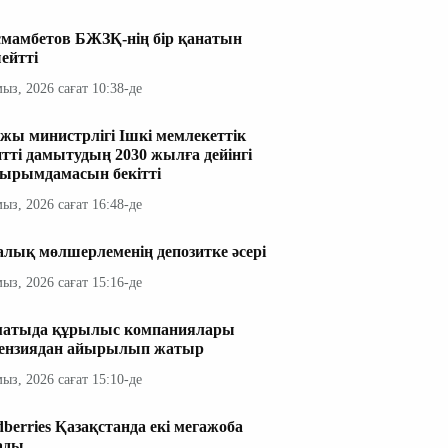
мамбетов БЖЗҚ-нің бір қанатын
ейтті
мыз, 2026 сағат 10:38-де
жы министрлігі Ішкі мемлекеттік
итті дамытудың 2030 жылға дейінгі
ырымдамасын бекітті
мыз, 2026 сағат 16:48-де
алық мөлшерлеменің депозитке әсері
мыз, 2026 сағат 15:16-де
атыда құрылыс компаниялары
ензиядан айырылып жатыр
мыз, 2026 сағат 15:10-де
dberries Қазақстанда екі мегажоба
ады