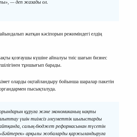
ты», — деп жазады ол.
дайындалып жатқан кәсіпорын режиміндегі елдің
нақты қозғаушы күшіне айналуы тиіс шағын бизнес
еушілігінен тұншығып барады.
кімет оларды оңтайландыру бойынша шаралар пакетін
 органдармен пысықталуда.
рындарын құруға және экономиканың нақты
бағыттау үшін тиімсіз әлеуметтік шығыстарды
айтқанда, салық-бюджет реформасынан түсетін
сі «Бәйтерек» арқылы жобаларды қаржыландыруға