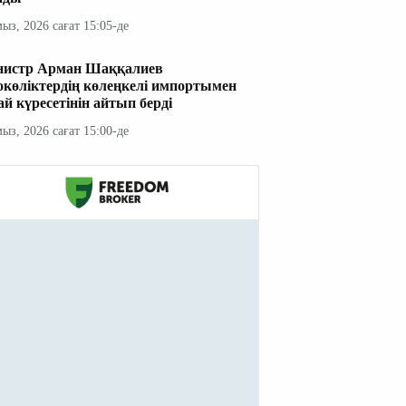
мыз, 2026 сағат 15:05-де
истр Арман Шаққалиев
окөліктердің көлеңкелі импортымен
ай күресетінін айтып берді
мыз, 2026 сағат 15:00-де