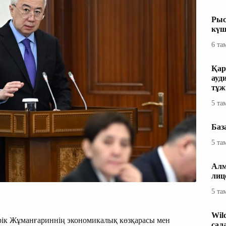
Рыс
күш
6 та
Қар
ауд
тұж
5 та
Баз
5 та
Алм
лиц
5 та
Wil
рік Жұманғариннің экономикалық көзқарасы мен
сал