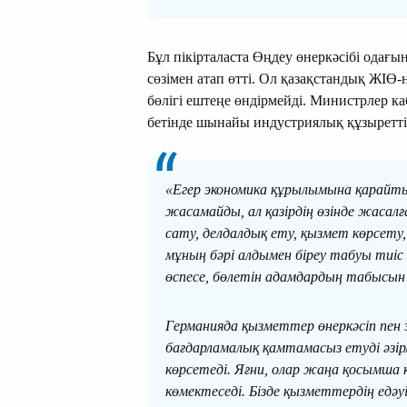
Бұл пікірталаста Өңдеу өнеркәсібі одағ
сөзімен атап өтті. Ол қазақстандық ЖІӨ
бөлігі ештеңе өндірмейді. Министрлер ка
бетінде шынайы индустриялық құзыреттіл
«Егер экономика құрылымына қарайтын
жасамайды, ал қазірдің өзінде жасалғ
сату, делдалдық ету, қызмет көрсет
мұның бәрі алдымен біреу табуы тиі
өспесе, бөлетін адамдардың табысын
Германияда қызметтер өнеркәсіп пен
бағдарламалық қамтамасыз етуді әзір
көрсетеді. Яғни, олар жаңа қосымша 
көмектеседі. Бізде қызметтердің едә