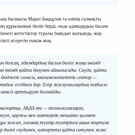
ының басшысы Марат Баққұлов та өзінің салмақты
-нің құрылымын бөліп берді, онда адамдардың басым
бинеті жетістіктер туралы баяндап жатқанда, жер
ікті игеретін ешкім жоқ.
 болсақ, адамдардың басым бөлігі жаңа өнімді
ан өнімді қайта бөлумен айналысады. Сауда, қайта
у, бюджет саласы, квазимемлекеттік сектор —
с табыс есебінен бар. Егер жасаушылардың табысы
 шексіз арттыруға болмайды.
 экспортқа, АҚШ-та — технологияларға,
леуге, қаржы мен зияткерлік меншікке қызмет
құн жасап, әлемнің түкпір-түкпірінен ақша тартуға
уір бөлігі саудамен, импортты қайта сатумен және