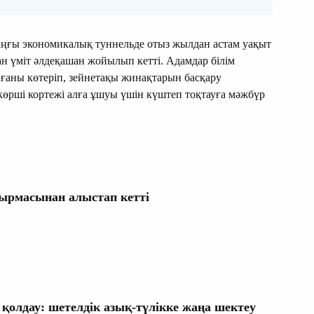
аңғы экономикалық туннельде отыз жылдан астам уақыт
н үміт әлдеқашан жойылып кетті. Адамдар білім
ғаны көтеріп, зейнетақы жинақтарын басқару
көрші кортежі алға ұшуы үшін күштеп тоқтауға мәжбүр
ырмасынан алыстап кетті
қолдау: шетелдік азық-түлікке жаңа шектеу