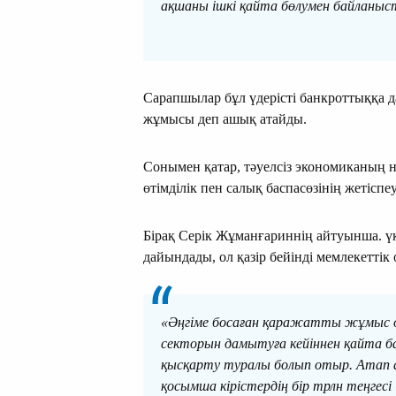
ақшаны ішкі қайта бөлумен байланыс
Сарапшылар бұл үдерісті банкроттыққа 
жұмысы деп ашық атайды.
Сонымен қатар, тәуелсіз экономиканың 
өтімділік пен салық баспасөзінің жетісп
Бірақ Серік Жұманғариннің айтуынша. ү
дайындады, ол қазір бейінді мемлекеттік
«Әңгіме босаған қаражатты жұмыс о
секторын дамытуға кейіннен қайта 
қысқарту туралы болып отыр. Атап 
қосымша кірістердің бір трлн теңге